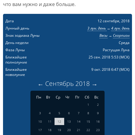
что вам нужно и даже больше.
Дата
12 сентября, 2018
Лунный день
3 лун. день
→
4 лун. день
Знак зодиака Луны
Весы
→
Скорпион
День недели
Среда
Фаза Луны
Растущая Луна
Ближайшее
25 сен. 2018 5:53
(МСК)
полнолуние
Ближайшее
9 окт. 2018 6:47
(МСК)
новолуние
←
Сентябрь
2018
→
Пн
Вт
Ср
Чт
Пт
Сб
Вс
1
2
3
4
5
6
7
8
9
10
11
12
13
14
15
16
17
18
19
20
21
22
23