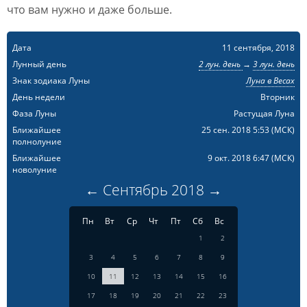
что вам нужно и даже больше.
Дата
11 сентября, 2018
Лунный день
2 лун. день
→
3 лун. день
Знак зодиака Луны
Луна в Весах
День недели
Вторник
Фаза Луны
Растущая Луна
Ближайшее
25 сен. 2018 5:53
(МСК)
полнолуние
Ближайшее
9 окт. 2018 6:47
(МСК)
новолуние
←
Сентябрь
2018
→
Пн
Вт
Ср
Чт
Пт
Сб
Вс
1
2
3
4
5
6
7
8
9
10
11
12
13
14
15
16
17
18
19
20
21
22
23