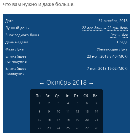
что вам нужно и даже больше.
Дата
31 октября, 2018
Лунный день
22 лун. день
→
23 лун. день
Знак зодиака Луны
Рак
→
Лев
День недели
Среда
Фаза Луны
Убывающая Луна
Ближайшее
23 ноя. 2018 8:40
(МСК)
полнолуние
Ближайшее
7 ноя. 2018 19:02
(МСК)
новолуние
←
Октябрь
2018
→
Пн
Вт
Ср
Чт
Пт
Сб
Вс
1
2
3
4
5
6
7
8
9
10
11
12
13
14
15
16
17
18
19
20
21
22
23
24
25
26
27
28