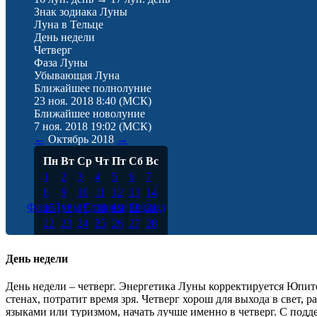
Знак зодиака Луны
Луна в Тельце
День недели
Четверг
Фаза Луны
Убывающая Луна
Ближайшее полнолуние
23 ноя. 2018 8:40
(МСК)
Ближайшее новолуние
7 ноя. 2018 19:02
(МСК)
←
Октябрь
2018
→
Пн
Вт
Ср
Чт
Пт
Сб
Вс
1
2
3
4
5
6
7
8
9
10
11
12
13
14
Фаза Луны
Стрижка
Огород
15
16
17
18
19
20
21
22
23
24
25
26
27
28
29
30
31
День недели
День недели – четверг. Энергетика Луны корректируется Юпите
стенах, потратит время зря. Четверг хорош для выхода в свет,
языками или туризмом, начать лучше именно в четверг. С под