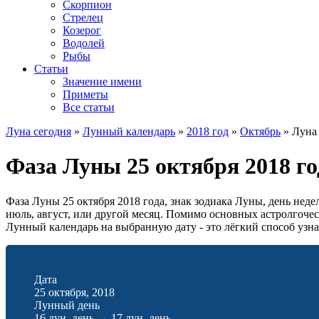
Скорпион
Стрелец
Козерог
Водолей
Рыбы
Статьи
Значение имени
Приметы
Все статьи
Луна сегодня
»
Лунный календарь
»
2018 год
»
Октябрь
»
Луна 
Фаза Луны 25 октября 2018 го
Фаза Луны 25 октября 2018 года, знак зодиака Луны, день нед
июль, август, или другой месяц. Помимо основных астролгоче
Лунный календарь на выбранную дату - это лёгкий способ узнат
Дата
25 октября, 2018
Лунный день
16 лун. день
→
17 лун. день