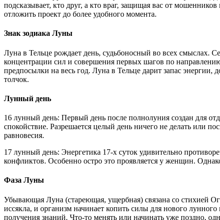
подсказывает, кто друг, а кто враг, защищая вас от мошеннико
отложить проект до более удобного момента.
Знак зодиака Луны
Луна в Тельце рождает день, судьбоносный во всех смыслах. 
концентрации сил и совершения первых шагов по направлению 
предпосылки на весь год. Луна в Тельце дарит запас энергии, 
толчок.
Лунный день
16 лунный день: Первый день после полнолуния создан для от
спокойствие. Разрешается целый день ничего не делать или пос
равновесия.
17 лунный день: Энергетика 17-х суток удивительно противоре
конфликтов. Особенно остро это проявляется у женщин. Однако
Фаза Луны
Убывающая Луна (стареющая, ущербная) связана со стихией Ог
иссякла, и организм начинает копить силы для нового лунного
получения знаний. Что-то менять или начинать уже поздно, о