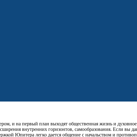
ром, и на первый план выходят общественная жизнь и духовное р
 расширения внутренних горизонтов, самообразования. Если вы д
держкой Юпитера легко дается общение с начальством и против