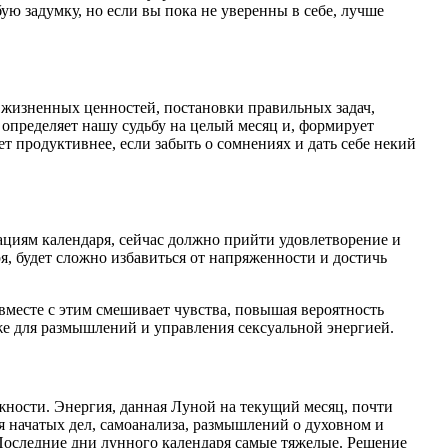
бую задумку, но если вы пока не уверенны в себе, лучше
и жизненных ценностей, постановки правильных задач,
определяет нашу судьбу на целый месяц и, формирует
ет продуктивнее, если забыть о сомнениях и дать себе некий
циям календаря, сейчас должно прийти удовлетворение и
я, будет сложно избавиться от напряженности и достичь
вместе с этим смешивает чувства, повышая вероятность
кже для размышлений и управления сексуальной энергией.
жности. Энергия, данная Луной на текущий месяц, почти
я начатых дел, самоанализа, размышлений о духовном и
 Последние дни лунного календаря самые тяжелые. Решение