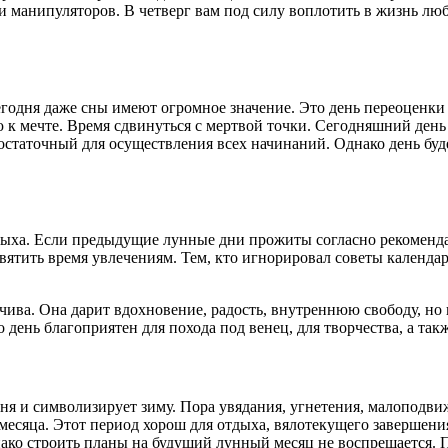
в и манипуляторов. В четверг вам под силу воплотить в жизнь лю
Сегодня даже сны имеют огромное значение. Это день переоценк
к мечте. Время сдвинуться с мертвой точки. Сегодняшний день 
достаточный для осуществления всех начинаний. Однако день буд
дыха. Если предыдущие лунные дни прожиты согласно рекоменда
вятить время увлечениям. Тем, кто игнорировал советы календар
чива. Она дарит вдохновение, радость, внутреннюю свободу, но 
 день благоприятен для похода под венец, для творчества, а та
ня и символизирует зиму. Пора увядания, угнетения, малоподви
 месяца. Этот период хорош для отдыха, вялотекущего завершени
днако строить планы на будущий лунный месяц не воспрещается.