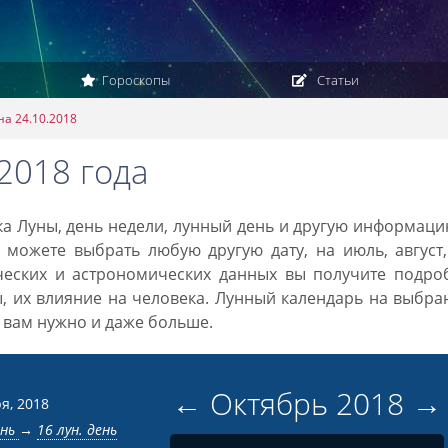
Гороскопы
Статьи
на 24.10.2018
2018 года
ака Луны, день недели, лунный день и другую информац
 можете выбрать любую другую дату, на июль, август
ческих и астрономических данных вы получите подро
ы, их влияние на человека. Лунный календарь на выбр
то вам нужно и даже больше.
←
Октябрь
2018
→
я, 2018
ень
→
16 лун. день