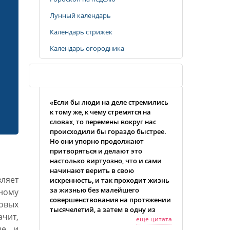
Лунный календарь
Календарь стрижек
Календарь огородника
Случайная цитата
«Если бы люди на деле стремились
к тому же, к чему стремятся на
словах, то перемены вокруг нас
происходили бы гораздо быстрее.
Но они упорно продолжают
притворяться и делают это
настолько виртуозно, что и сами
начинают верить в свою
вляет
искренность, и так проходит жизнь
за жизнью без малейшего
ному
совершенствования на протяжении
овых
тысячелетий, а затем в одну из
чит,
жизней они вдруг начинают
еще цитата
ые и
удивляться, отчего это они не