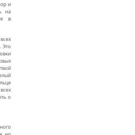
сор и
ь на
те в
всех
. Это
овки
ервых
ртвой
целый
ельце
 всех
ыть о
ного
к, но