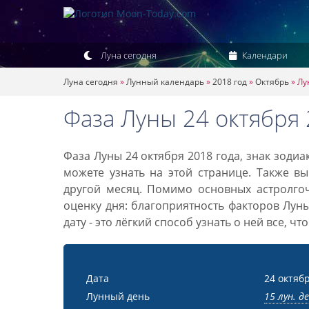
Луна сегодня
Календари
Луна сегодня
»
Лунный календарь
»
2018 год
»
Октябрь
»
Лу
Фаза Луны 24 октября 
Фаза Луны 24 октября 2018 года, знак зоди
можете узнать на этой странице. Также вы
другой месяц. Помимо основных астролго
оценку дня: благоприятность факторов Лун
дату - это лёгкий способ узнать о ней все, ч
Дата
24 октябр
Лунный день
15 лун. д