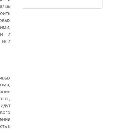
развиваются, в то время как другие
язык
продвигаются вперед гигантскими
оить
шагами.»
новых
ими.
ии и
и или
чивых
зма,
ияние
сть,
йдут
ового
ение
сть к