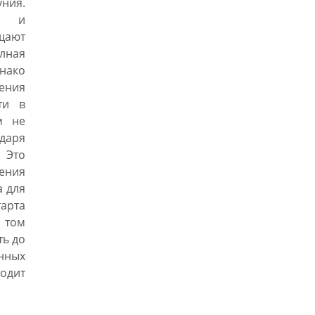
ния.
ха и
щают
олная
нако
ения
ти в
м не
даря
. Это
ения
а для
арта
 том
ть до
енных
водит