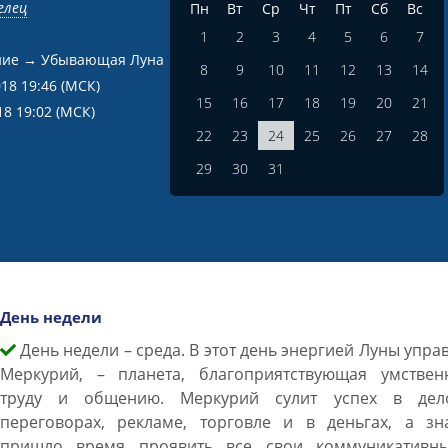
елец
Пн
Вт
Ср
Чт
Пт
Сб
Вс
1
2
3
4
5
6
7
ние → Убывающая Луна
8
9
10
11
12
13
14
018 19:46
(МСК)
15
16
17
18
19
20
21
18 19:02
(МСК)
22
23
24
25
26
27
28
29
30
31
День недели
День недели – среда. В этот день энергией Луны упра
Меркурий, – планета, благоприятствующая умствен
труду и общению. Меркурий сулит успех в дел
переговорах, рекламе, торговле и в деньгах, а зна
пришло время проявить все свои коммуникативн