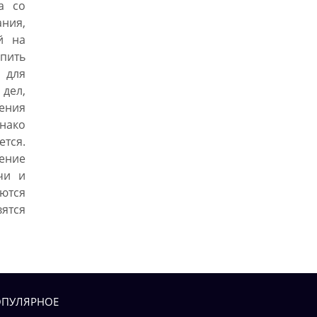
а со
ния,
й на
опить
 для
дел,
ения
нако
ется.
шение
чи и
ются
тся
ПУЛЯРНОЕ