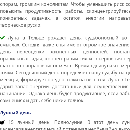
спорам, громким конфликтам. Чтобы уменьшить риск с
повысить продуктивность работы, сконцентрируйтес
конкретных задачах, а остаток энергии направь
творческое русло.
Луна в Тельце рождает день, судьбоносный во 
смыслах. Сегодня даже сны имеют огромное значение
день переоценки жизненных ценностей, постан
правильных задач, концентрации сил и совершения п
шагов по направлению к мечте. Время сдвинуться с ме
точки. Сегодняшний день определяет нашу судьбу на 
месяц и, формирует предпосылки на весь год. Луна в Т
дарит запас энергии, достаточный для осуществления
начинаний. Однако день будет продуктивнее, если заб
сомнениях и дать себе некий толчок.
Лунный день
15 лунный день: Полнолуние. В этот день лун
календаря энергетический потенциал необычайно высо