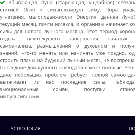
Убывающая Луна (стареющая, ущербная) связан
стихией Огня и символизирует зиму. Пора увяда
угнетения, малоподвижности. Энергия, данная Луно
текущий месяц, почти иссякла, и организм начинает к
силы для нового лунного месяца. Этот период хорош
отдыха, вялотекущего завершения начатых 
самоанализа, размышлений о духовном и получ
знаний. Что-то менять или начинать уже поздно, од
строить планы на будущий лунный месяц не воспреща
Последние дни лунного календаря самые тяжелые. Ре
даже небольших проблем требует полной самоотда
вытягивает из нас последние силы. Наблюда
эмоциональные срывы, поступки становя
импульсивными.
АСТРОЛОГИЯ
ПО