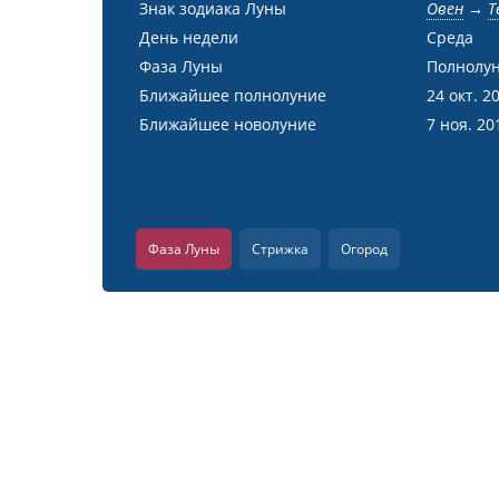
Знак зодиака Луны
Овен
→
Т
День недели
Среда
Фаза Луны
Полнолу
Ближайшее полнолуние
24 окт. 2
Ближайшее новолуние
7 ноя. 20
Фаза Луны
Стрижка
Огород