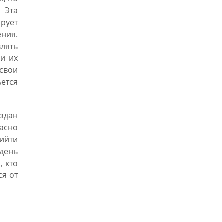
 Эта
рует
ния.
лять
 и их
 свои
ется
здан
ласно
ийти
день
, кто
ся от