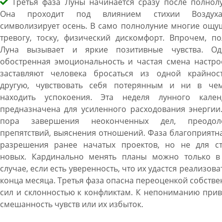
Третья фаза Луны начинается сразу после полнолу
Она проходит под влиянием стихии Возду
символизирует осень. В само полнолуние многие ощу
тревогу, тоску, физический дискомфорт. Впрочем, п
Луна вызывает и яркие позитивные чувства. Од
обостренная эмоциональность и частая смена настро
заставляют человека бросаться из одной крайнос
другую, чувствовать себя потерянным и ни в че
находить успокоения. Эта неделя лунного кален
предназначена для усиленного расходования энергии
пора завершения неоконченных дел, преодол
препятствий, выяснения отношений. Фаза благоприятн
разрешения ранее начатых проектов, но не для ст
новых. Кардинально менять планы можно только в
случае, если есть уверенность, что их удастся реализова
конца месяца. Третья фаза опасна переоценкой собств
сил и склонностью к конфликтам. К непониманию при
смешанность чувств или их избыток.