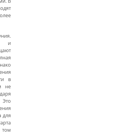
ми. В
одят
олее
ния.
ха и
щают
олная
нако
ения
ти в
м не
даря
. Это
ения
а для
арта
 том