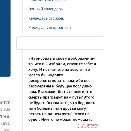
Лунный календарь
Календарь стрижек
Календарь огородника
Случайная цитата
«Нарисовав в своём воображении
то, что вы избрали, скажите себе: я
хочу. И нет ничего на земле, что
могло бы надолго
воспрепятствовать вам, ибо вы
бессмертны и будущее послушно
вам. Вы может быть скажете, что
смерть преградит вам путь? Этого
яется
не будет. Вы скажете, что бедность
или болезнь, или друзья могут
рник
встать на вашем пути? Этого не
День
будет. Ничто не может помешать
ыва,
вам, если вы сами не допустите
еще цитата
 эту
этого, не поможете этому.»