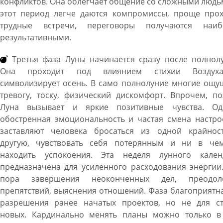
конфликтов. Она облегчает общение со сложными людь
этот период легче даются компромиссы, проще прох
трудные встречи, переговоры получаются наиб
результативными.
Третья фаза Луны начинается сразу после полнолу
Она проходит под влиянием стихии Возду
символизирует осень. В само полнолуние многие ощу
тревогу, тоску, физический дискомфорт. Впрочем, п
Луна вызывает и яркие позитивные чувства. Од
обостренная эмоциональность и частая смена настро
заставляют человека бросаться из одной крайнос
другую, чувствовать себя потерянным и ни в че
находить успокоения. Эта неделя лунного кален
предназначена для усиленного расходования энергии
пора завершения неоконченных дел, преодол
препятствий, выяснения отношений. Фаза благоприятн
разрешения ранее начатых проектов, но не для ст
новых. Кардинально менять планы можно только в