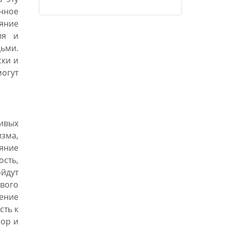
нное
яние
ия и
дьми.
ски и
огут
чивых
зма,
ияние
сть,
йдут
ового
ение
сть к
сор и