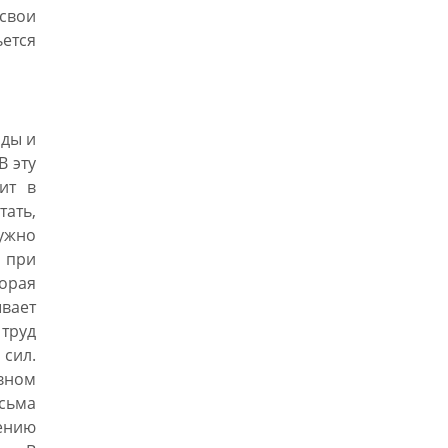
 свои
ется
оды и
В эту
ит в
тать,
нужно
 при
орая
вает
труд
сил.
вном
сьма
ению