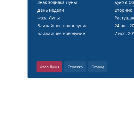
Знак зодиака Луны
Луна в О
День недели
Вторник
Фаза Луны
Растущая
Ближайшее полнолуние
24 окт. 2
Ближайшее новолуние
7 ноя. 20
Фаза Луны
Стрижка
Огород