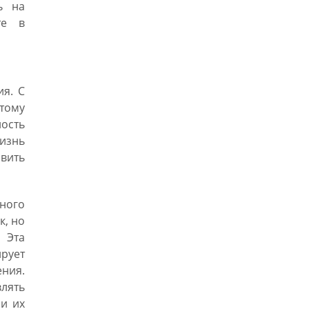
ь на
те в
ия. С
тому
ость
изнь
авить
ного
к, но
 Эта
рует
ния.
лять
 и их