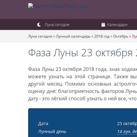
Луна сегодня
Календари
Луна сегодня
»
Лунный календарь
»
2018 год
»
Октябрь
»
Лу
Фаза Луны 23 октября 
Фаза Луны 23 октября 2018 года, знак зоди
можете узнать на этой странице. Также вы
другой месяц. Помимо основных астролго
оценку дня: благоприятность факторов Лун
дату - это лёгкий способ узнать о ней все, ч
Дата
23 октябр
Лунный день
14 лун. д