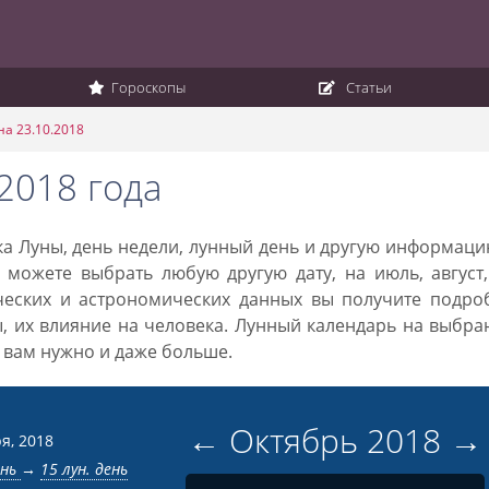
Гороскопы
Статьи
на 23.10.2018
2018 года
ака Луны, день недели, лунный день и другую информац
 можете выбрать любую другую дату, на июль, август
ческих и астрономических данных вы получите подро
ы, их влияние на человека. Лунный календарь на выбр
то вам нужно и даже больше.
←
Октябрь
2018
→
я, 2018
ень
→
15 лун. день