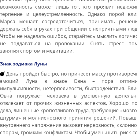
возможность сможет лишь тот, кто проявит недюжи
терпение и целеустремленность. Однако порой вли
Марса мешает сосредоточиться, принимать решен
держать себя в руках при общении с неприятными лю
Чтобы не наделать ошибок, старайтесь мыслить логиче
не поддаваться на провокации. Снять стресс пом
занятия спортом и медитации.
Знак зодиака Луны
День пройдет быстро, но принесет массу противоре
эмоций. Луна в знаке Овна – пора оптими
импульсивности, нетерпеливости, быстродействия. Вл
Овна погружает человека в умственную деятельно
отвлекает от прочих жизненных аспектов. Хорошо по
дела, лишенные кропотливого труда, требующие «мозг
штурма» и молниеносного принятия решений. Повыш
внутреннего напряжения вызовет нервозность, склонно
спорам, громким конфликтам. Чтобы уменьшить риск с