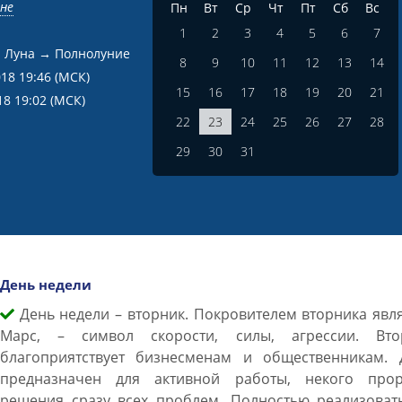
вне
Пн
Вт
Ср
Чт
Пт
Сб
Вс
1
2
3
4
5
6
7
 Луна → Полнолуние
8
9
10
11
12
13
14
018 19:46
(МСК)
15
16
17
18
19
20
21
18 19:02
(МСК)
22
23
24
25
26
27
28
29
30
31
День недели
День недели – вторник. Покровителем вторника явл
Марс, – символ скорости, силы, агрессии. Вто
благоприятствует бизнесменам и общественникам. 
предназначен для активной работы, некого прор
решения сразу всех проблем. Полностью реализовать