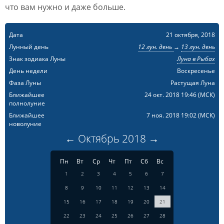
что вам нужно и даже больше.
Дата
21 октября, 2018
Лунный день
12 лун. день
→
13 лун. день
Знак зодиака Луны
Луна в Рыбах
День недели
Воскресенье
Фаза Луны
Растущая Луна
Ближайшее
24 окт. 2018 19:46
(МСК)
полнолуние
Ближайшее
7 ноя. 2018 19:02
(МСК)
новолуние
←
Октябрь
2018
→
Пн
Вт
Ср
Чт
Пт
Сб
Вс
1
2
3
4
5
6
7
8
9
10
11
12
13
14
15
16
17
18
19
20
21
22
23
24
25
26
27
28