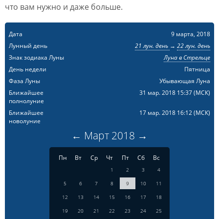
что вам нужно и даже больше.
Дата
9 марта, 2018
Лунный день
21 лун. день
→
22 лун. день
Знак зодиака Луны
Луна в Стрельце
День недели
Пятница
Фаза Луны
Убывающая Луна
Ближайшее
31 мар. 2018 15:37
(МСК)
полнолуние
Ближайшее
17 мар. 2018 16:12
(МСК)
новолуние
←
Март
2018
→
Пн
Вт
Ср
Чт
Пт
Сб
Вс
1
2
3
4
5
6
7
8
9
10
11
12
13
14
15
16
17
18
19
20
21
22
23
24
25