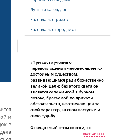
Лунный календарь
Календарь стрижек
Календарь огородника
Случайная цитата
«При свете учения о
перевоплощении человек является
достойным существом,
развивающимся ради божественно
великой цели; без этого света он
является соломинкой в бурном
потоке, бросаемой по прихоти
обстоятельств, не отвечающей за
вится
свой характер, за свои поступки и
свою судьбу.
ной и
док в
Освещаемый этим светом, он
 дела
может смотреть вперед без страха,
еще цитата
аться
на какой бы низкой ступени