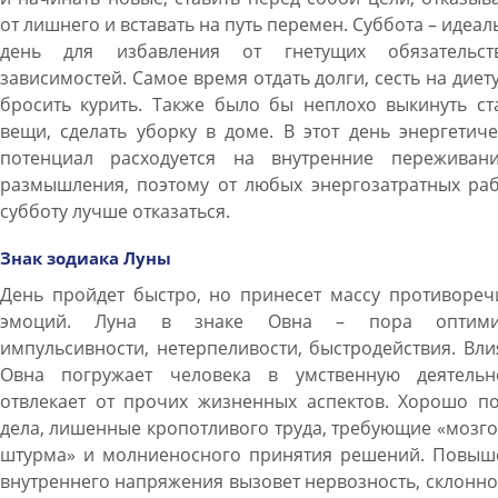
от лишнего и вставать на путь перемен. Суббота – идеа
день для избавления от гнетущих обязательс
зависимостей. Самое время отдать долги, сесть на диет
бросить курить. Также было бы неплохо выкинуть ст
вещи, сделать уборку в доме. В этот день энергетич
потенциал расходуется на внутренние переживан
размышления, поэтому от любых энергозатратных раб
субботу лучше отказаться.
Знак зодиака Луны
День пройдет быстро, но принесет массу противореч
эмоций. Луна в знаке Овна – пора оптими
импульсивности, нетерпеливости, быстродействия. Вл
Овна погружает человека в умственную деятельно
отвлекает от прочих жизненных аспектов. Хорошо по
дела, лишенные кропотливого труда, требующие «мозг
штурма» и молниеносного принятия решений. Повыш
внутреннего напряжения вызовет нервозность, склонно