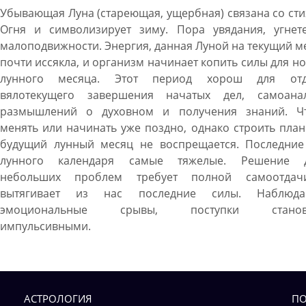
Убывающая Луна (стареющая, ущербная) связана со ст
Огня и символизирует зиму. Пора увядания, угнете
малоподвижности. Энергия, данная Луной на текущий м
почти иссякла, и организм начинает копить силы для н
лунного месяца. Этот период хорош для отд
вялотекущего завершения начатых дел, самоанал
размышлений о духовном и получения знаний. Чт
менять или начинать уже поздно, однако строить пла
будущий лунный месяц не воспрещается. Последние
лунного календаря самые тяжелые. Решение 
небольших проблем требует полной самоотда
вытягивает из нас последние силы. Наблюда
эмоциональные срывы, поступки становя
импульсивными.
АСТРОЛОГИЯ
ПО