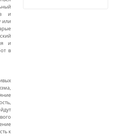
эволюции он ни стоял сегодня, ибо
льный
он всё же поднимается к
тв и
божественности, и достижение
у или
высшей ступени есть лишь вопрос
арые
времени.»
еский
ия и
от в
ивых
зма,
ияние
сть,
йдут
ового
ение
сть к