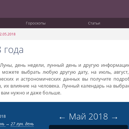
Гороскопы
Статьи
2.05.2018
 года
а Луны, день недели, лунный день и другую информац
 можете выбрать любую другую дату, на июль, август
ческих и астрономических данных вы получите подро
ы, их влияние на человека. Лунный календарь на выбр
то вам нужно и даже больше.
←
Май
2018
→
018
ень
→
27 лун. день