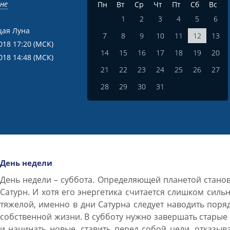
вне
Пн
Вт
Ср
Чт
Пт
Сб
Вс
1
2
3
4
5
6
ая Луна
7
8
9
10
11
12
13
018 17:20
(МСК)
14
15
16
17
18
19
20
018 14:48
(МСК)
21
22
23
24
25
26
27
28
29
30
31
День недели
День недели – суббота. Определяющей планетой стано
Сатурн. И хотя его энергетика считается слишком силь
тяжелой, именно в дни Сатурна следует наводить поря
собственной жизни. В субботу нужно завершать старые
и начинать новые, ставить перед собой цели, отказыв