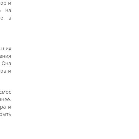
сор и
ь на
те в
ьших
ения
. Она
ков и
осмос
нее.
ра и
крыть