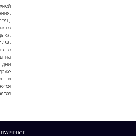
ихией
ния,
есяц,
ового
ыха,
иза,
о-то
ны на
 дни
даже
чи и
ются
тся
ПУЛЯРНОЕ