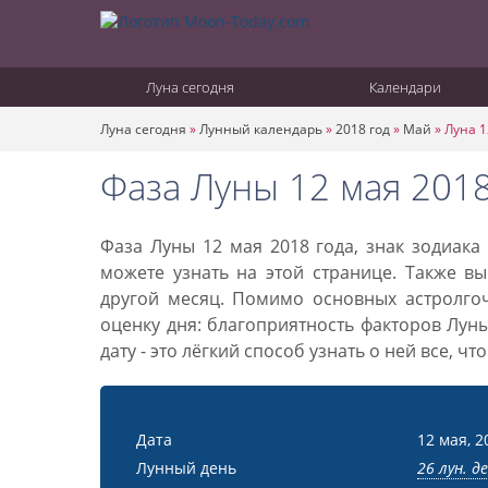
Луна сегодня
Календари
Луна сегодня
»
Лунный календарь
»
2018 год
»
Май
»
Луна 1
Фаза Луны 12 мая 2018
Фаза Луны 12 мая 2018 года, знак зодиак
можете узнать на этой странице. Также вы
другой месяц. Помимо основных астролго
оценку дня: благоприятность факторов Лун
дату - это лёгкий способ узнать о ней все, ч
Дата
12 мая, 2
Лунный день
26 лун. д