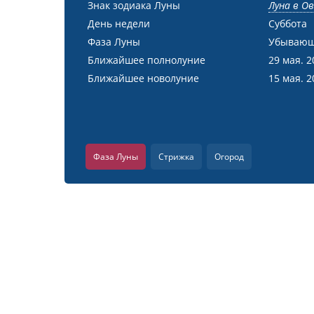
Знак зодиака Луны
Луна в О
День недели
Суббота
Фаза Луны
Убывающ
Ближайшее полнолуние
29 мая. 2
Ближайшее новолуние
15 мая. 2
Фаза Луны
Стрижка
Огород