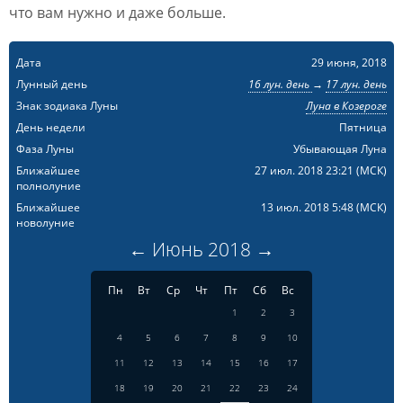
что вам нужно и даже больше.
Дата
29 июня, 2018
Лунный день
16 лун. день
→
17 лун. день
Знак зодиака Луны
Луна в Козероге
День недели
Пятница
Фаза Луны
Убывающая Луна
Ближайшее
27 июл. 2018 23:21
(МСК)
полнолуние
Ближайшее
13 июл. 2018 5:48
(МСК)
новолуние
←
Июнь
2018
→
Пн
Вт
Ср
Чт
Пт
Сб
Вс
1
2
3
4
5
6
7
8
9
10
11
12
13
14
15
16
17
18
19
20
21
22
23
24