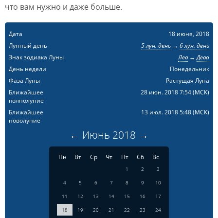
что вам нужно и даже больше.
Дата
18 июня, 2018
Лунный день
5 лун. день
→
6 лун. день
Знак зодиака Луны
Лев
→
Дева
День недели
Понедельник
Фаза Луны
Растущая Луна
Ближайшее
28 июн. 2018 7:54
(МСК)
полнолуние
Ближайшее
13 июл. 2018 5:48
(МСК)
новолуние
←
Июнь
2018
→
Пн
Вт
Ср
Чт
Пт
Сб
Вс
1
2
3
4
5
6
7
8
9
10
11
12
13
14
15
16
17
18
19
20
21
22
23
24