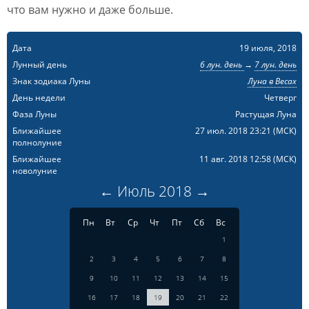
что вам нужно и даже больше.
Дата
19 июля, 2018
Лунный день
6 лун. день
→
7 лун. день
Знак зодиака Луны
Луна в Весах
День недели
Четверг
Фаза Луны
Растущая Луна
Ближайшее
27 июл. 2018 23:21
(МСК)
полнолуние
Ближайшее
11 авг. 2018 12:58
(МСК)
новолуние
←
Июль
2018
→
Пн
Вт
Ср
Чт
Пт
Сб
Вс
1
2
3
4
5
6
7
8
9
10
11
12
13
14
15
16
17
18
19
20
21
22