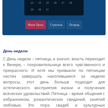
23
24
25
26
27
28
29
30
31
Фаза Луны
Стрижка
Огород
День недели
День недели – пятница, и значит, власть переходит
к Венере, – покровительнице всего чувственного и
прекрасного. И хотя мы привыкли по пятницам
наспех завершать накопившиеся за неделю
вопросы, этот день больше подходит для
эстетического восприятия жизни и получения
всяческих удовольствий. Пятница – время общения с
избранником, романтических свиданий, занятий
любовью. Это пора свадеб и культурных