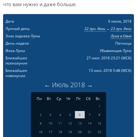
что вам нужно и даже больше.
Дата
6 июля, 2018
Лунный день
22 лун. день
→
23 лун. день
Знак зодиака Луны
Луна в Овне
День недели
Пятница
Фаза Луны
Убывающая Луна
Ближайшее
27 июл. 2018 23:21
(МСК)
полнолуние
Ближайшее
13 июл. 2018 5:48
(МСК)
новолуние
←
Июль
2018
→
Пн
Вт
Ср
Чт
Пт
Сб
Вс
1
2
3
4
5
6
7
8
9
10
11
12
13
14
15
16
17
18
19
20
21
22