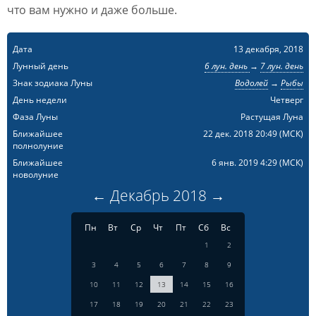
что вам нужно и даже больше.
Дата
13 декабря, 2018
Лунный день
6 лун. день
→
7 лун. день
Знак зодиака Луны
Водолей
→
Рыбы
День недели
Четверг
Фаза Луны
Растущая Луна
Ближайшее
22 дек. 2018 20:49
(МСК)
полнолуние
Ближайшее
6 янв. 2019 4:29
(МСК)
новолуние
←
Декабрь
2018
→
Пн
Вт
Ср
Чт
Пт
Сб
Вс
1
2
3
4
5
6
7
8
9
10
11
12
13
14
15
16
17
18
19
20
21
22
23