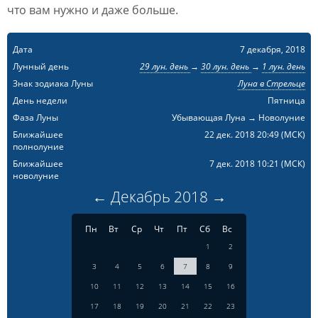
что вам нужно и даже больше.
Дата
7 декабря, 2018
Лунный день
29 лун. день
→
30 лун. день
→
1 лун. день
Знак зодиака Луны
Луна в Стрельце
День недели
Пятница
Фаза Луны
Убывающая Луна → Новолуние
Ближайшее
22 дек. 2018 20:49
(МСК)
полнолуние
Ближайшее
7 дек. 2018 10:21
(МСК)
новолуние
←
Декабрь
2018
→
Пн
Вт
Ср
Чт
Пт
Сб
Вс
1
2
3
4
5
6
7
8
9
10
11
12
13
14
15
16
17
18
19
20
21
22
23