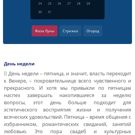
24
25
26
27
28
29
30
31
Фаза Луны
Стрижка
Огород
День недели
День недели – пятница, и значит, власть переходит
к Венере, – покровительнице всего чувственного и
прекрасного. И хотя мы привыкли по пятницам
наспех завершать накопившиеся за неделю
вопросы, этот день больше подходит для
эстетического восприятия жизни и получения
всяческих удовольствий. Пятница – время общения с
избранником, романтических свиданий, занятий
любовью. Это пора свадеб и культурных