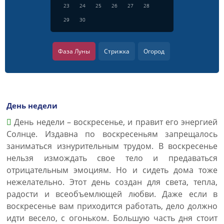
23
24
25
26
27
28
29
30
Фаза Луны
Стрижка
Огород
День недели
День недели – воскресенье, и правит его энергией
Солнце. Издавна по воскресеньям запрещалось
заниматься изнурительным трудом. В воскресенье
нельзя измождать свое тело и предаваться
отрицательным эмоциям. Но и сидеть дома тоже
нежелательно. Этот день создан для света, тепла,
радости и всеобъемлющей любви. Даже если в
воскресенье вам приходится работать, дело должно
идти весело, с огоньком. Большую часть дня стоит