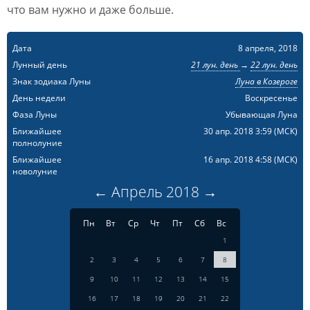
что вам нужно и даже больше.
Дата
8 апреля, 2018
Лунный день
21 лун. день
→
22 лун. день
Знак зодиака Луны
Луна в Козероге
День недели
Воскресенье
Фаза Луны
Убывающая Луна
Ближайшее
30 апр. 2018 3:59
(МСК)
полнолуние
Ближайшее
16 апр. 2018 4:58
(МСК)
новолуние
←
Апрель
2018
→
Пн
Вт
Ср
Чт
Пт
Сб
Вс
1
2
3
4
5
6
7
8
9
10
11
12
13
14
15
16
17
18
19
20
21
22