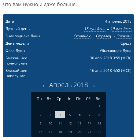
что вам нужно и даже больше.
Дата
4 апреля, 2018
Лунный день
18 лун. день
→
19 лун. день
Знак зодиака Луны
Скорпион
→
Стрелец
→
Стрелец
День недели
Среда
Фаза Луны
Убывающая Луна
Ближайшее
30 апр. 2018 3:59
(МСК)
полнолуние
Ближайшее
16 апр. 2018 4:58
(МСК)
новолуние
←
Апрель
2018
→
Пн
Вт
Ср
Чт
Пт
Сб
Вс
1
2
3
4
5
6
7
8
9
10
11
12
13
14
15
16
17
18
19
20
21
22