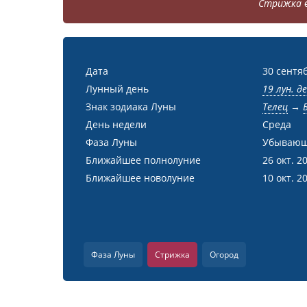
Стрижка в
Дата
30 сентя
Лунный день
19 лун. д
Знак зодиака Луны
Телец
→
День недели
Среда
Фаза Луны
Убывающ
Ближайшее полнолуние
26 окт. 2
Ближайшее новолуние
10 окт. 2
Фаза Луны
Стрижка
Огород