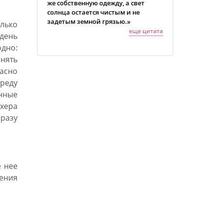
же собственную одежду, а свет
солнца остается чистым и не
задетым земной грязью.»
лько
еще цитата
день
дно:
нять
асно
реду
нные
хера
разу
 нее
ления