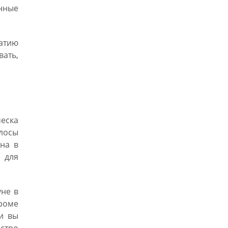
нные
патию
вать,
еска
лосы
на в
 для
уне в
Кроме
ли вы