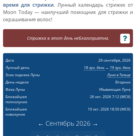
время для стрижки
. Лунный календарь стрижек от
Moon Today — наилучший помощник для стрижки и
окрашивания волос!
Стрижка в этот день неблагоприятна.
Дата
29 сентября, 2026
Лунный день
18 лун. день
→
19 лун. день
Знак зодиака Луны
Луна в Тельце
День недели
Вторник
Фаза Луны
Убывающая Луна
Ближайшее
26 окт. 2026 7:12
(МСК)
полнолуние
Ближайшее
10 окт. 2026 18:50
(МСК)
новолуние
←
Сентябрь
2026
→