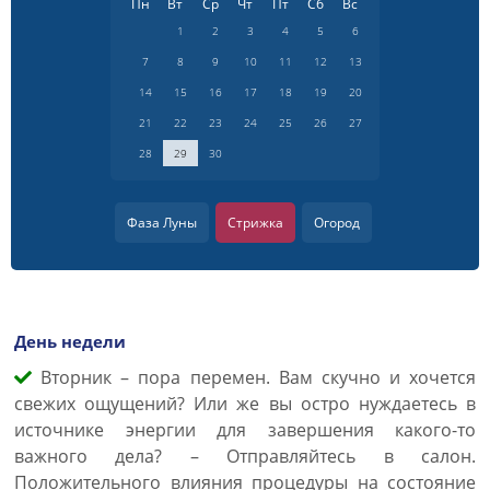
Пн
Вт
Ср
Чт
Пт
Сб
Вс
1
2
3
4
5
6
7
8
9
10
11
12
13
14
15
16
17
18
19
20
21
22
23
24
25
26
27
28
29
30
Фаза Луны
Стрижка
Огород
День недели
Вторник – пора перемен. Вам скучно и хочется
свежих ощущений? Или же вы остро нуждаетесь в
источнике энергии для завершения какого-то
важного дела? – Отправляйтесь в салон.
Положительного влияния процедуры на состояние