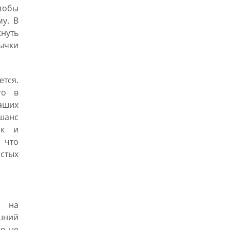
тобы
му. В
кнуть
ычки
тся.
то в
ваших
шанс
ак и
, что
истых
а на
ешний
го не