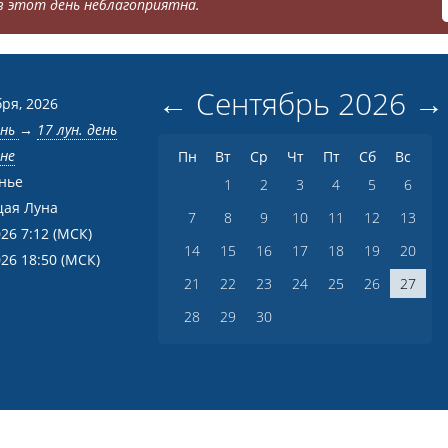
 этот день неблагоприятна.
←
Сентябрь
2026
→
бря, 2026
ень
→
17 лун. день
вне
Пн
Вт
Ср
Чт
Пт
Сб
Вс
нье
1
2
3
4
5
6
ая Луна
7
8
9
10
11
12
13
026 7:12
(МСК)
14
15
16
17
18
19
20
026 18:50
(МСК)
21
22
23
24
25
26
27
28
29
30