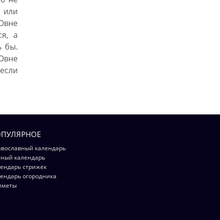
 или
Овне
я, а
ь бы.
Овне
 если
ПУЛЯРНОЕ
вославный календарь
ный календарь
ендарь стрижек
ендарь огородника
иметы