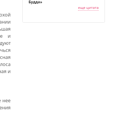
Будда»
еще цитата
охой
гании
ньшая
ье и
дуют
ичься
сная
олоса
ная и
 нее
ления