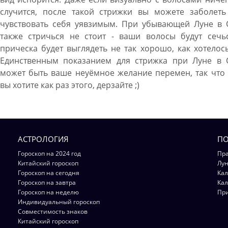
случится, после такой стрижки вы можете заболеть
чувствовать себя уявзимым. При убывающей Луне в 
также стричься не стоит - ваши волосы будут сечьс
прическа будет выглядеть не так хорошо, как хотелос
Единственным показанием для стрижка при Луне в 
может быть ваше неуёмное желание перемен, так что
вы хотите как раз этого, дерзайте ;)
АСТРОЛОГИЯ
ПО
Гороскоп на 2024 год
Пра
Китайский гороскоп
Лун
Гороскоп на сегодня
Кал
Гороскоп на завтра
Кал
Гороскоп на неделю
Пр
Индивидуальный гороскоп
Совместимость знаков
Китайский гороскоп