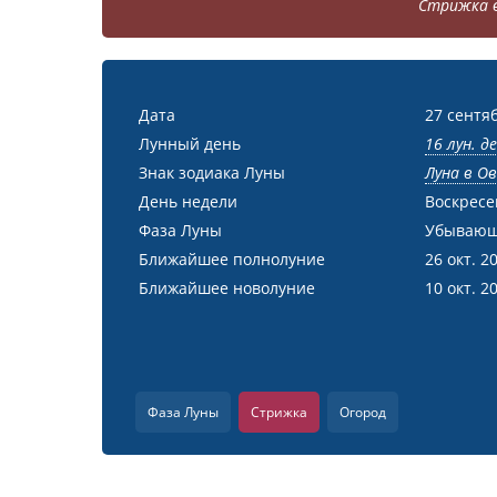
Стрижка в
Дата
27 сентя
Лунный день
16 лун. д
Знак зодиака Луны
Луна в О
День недели
Воскресе
Фаза Луны
Убывающ
Ближайшее полнолуние
26 окт. 2
Ближайшее новолуние
10 окт. 2
Фаза Луны
Стрижка
Огород