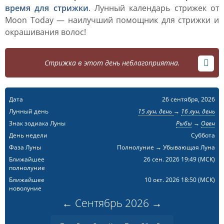
время для стрижки
. Лунный календарь стрижек от
Moon Today — наилучший помощник для стрижки и
окрашивания волос!
Стрижка в этот день неблагоприятна.
Дата
26 сентября, 2026
Лунный день
15 лун. день
→
16 лун. день
Знак зодиака Луны
Рыбы
→
Овен
День недели
Суббота
Фаза Луны
Полнолуние → Убывающая Луна
Ближайшее
26 сен. 2026 19:49
(МСК)
полнолуние
Ближайшее
10 окт. 2026 18:50
(МСК)
новолуние
←
Сентябрь
2026
→