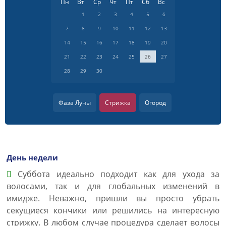
Пн
Вт
Ср
Чт
Пт
Сб
Вс
1
2
3
4
5
6
7
8
9
10
11
12
13
14
15
16
17
18
19
20
21
22
23
24
25
26
27
28
29
30
Фаза Луны
Стрижка
Огород
День недели
Суббота идеально подходит как для ухода за
волосами, так и для глобальных изменений в
имидже. Неважно, пришли вы просто убрать
секущиеся кончики или решились на интересную
стрижку. В любом случае процедура сделает волосы