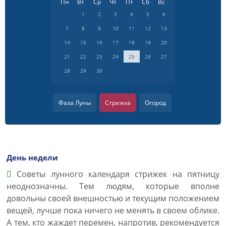
Пн
Вт
Ср
Чт
Пт
Сб
Вс
1
2
3
4
5
6
7
8
9
10
11
12
13
14
15
16
17
18
19
20
21
22
23
24
25
26
27
28
29
30
Фаза Луны
Стрижка
Огород
День недели
Советы лунного календаря стрижек на пятницу
неоднозначны. Тем людям, которые вполне
довольны своей внешностью и текущим положением
вещей, лучше пока ничего не менять в своем облике.
А тем, кто жаждет перемен, напротив, рекомендуется