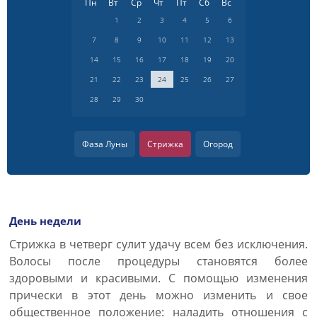
Пн
Вт
Ср
Чт
Пт
Сб
Вс
1
2
3
4
5
6
7
8
9
10
11
12
13
14
15
16
17
18
19
20
21
22
23
24
25
26
27
28
29
30
Фаза Луны
Стрижка
Огород
День недели
Cтрижка в четверг сулит удачу всем без исключения.
Волосы после процедуры становятся более
здоровыми и красивыми. С помощью изменения
прически в этот день можно изменить и свое
общественное положение: наладить отношения с