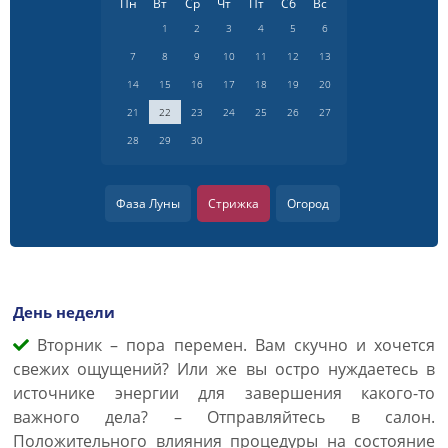
Пн
Вт
Ср
Чт
Пт
Сб
Вс
1
2
3
4
5
6
7
8
9
10
11
12
13
14
15
16
17
18
19
20
21
22
23
24
25
26
27
28
29
30
Фаза Луны
Стрижка
Огород
День недели
Вторник – пора перемен. Вам скучно и хочется
свежих ощущений? Или же вы остро нуждаетесь в
источнике энергии для завершения какого-то
важного дела? – Отправляйтесь в салон.
Положительного влияния процедуры на состояние