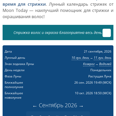
время для стрижки
. Лунный календарь стрижек от
Moon Today — наилучший помощник для стрижки и
окрашивания волос!
Стрижка волос и окраска благоприятна весь день.
Дата
21 сентября, 2026
Лунный день
10 лун. день
→
11 лун. день
Знак зодиака Луны
Козерог
→
Водолей
День недели
Понедельник
Фаза Луны
Растущая Луна
Ближайшее
26 сен. 2026 19:49
(МСК)
полнолуние
Ближайшее
10 окт. 2026 18:50
(МСК)
новолуние
←
Сентябрь
2026
→