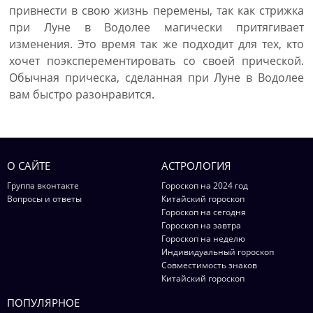
привнести в свою жизнь перемены, так как стрижка
при Луне в Водолее магически притягивает
изменения. Это время так же подходит для тех, кто
хочет поэксперементировать со своей прической.
Обычная прическа, сделанная при Луне в Водолее
вам быстро разонравится.
О САЙТЕ
АСТРОЛОГИЯ
Группа вконтакте
Гороскоп на 2024 год
Вопросы и ответы
Китайский гороскоп
Гороскоп на сегодня
Гороскоп на завтра
Гороскоп на неделю
Индивидуальный гороскоп
Совместимость знаков
Китайский гороскоп
ПОПУЛЯРНОЕ