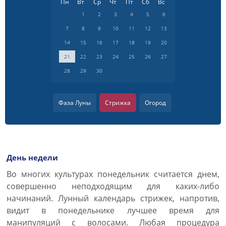
Пн
Вт
Ср
Чт
Пт
Сб
Вс
1
2
3
4
5
6
7
8
9
10
11
12
13
14
15
16
17
18
19
20
21
22
23
24
25
26
27
28
29
30
Фаза Луны
Стрижка
Огород
День недели
Во многих культурах понедельник считается днем,
совершенно неподходящим для каких-либо
начинаний. Лунный календарь стрижек, напротив,
видит в понедельнике лучшее время для
манипуляций с волосами. Любая процедура