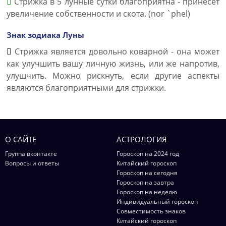
Стрижка в 5 лунные сутки благоприятна - принесет
увеличение собственности и скота. (nor `phel)
Знак зодиака Луны
Стрижка является довольно коварной - она может
как улучшить вашу личную жизнь, или же напротив,
улушчить. Можно рискнуть, если другие аспекты
являются благоприятными для стрижки.
О САЙТЕ
АСТРОЛОГИЯ
Группа вконтакте
Гороскоп на 2024 год
Вопросы и ответы
Китайский гороскоп
Гороскоп на сегодня
Гороскоп на завтра
Гороскоп на неделю
Индивидуальный гороскоп
Совместимость знаков
Китайский гороскоп