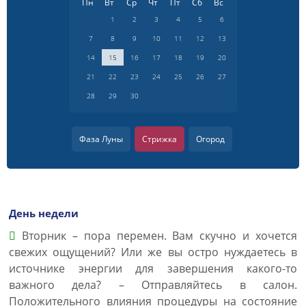
Пн
Вт
Ср
Чт
Пт
Сб
Вс
1
2
3
4
5
6
7
8
9
10
11
12
13
14
15
16
17
18
19
20
21
22
23
24
25
26
27
28
29
30
Фаза Луны
Стрижка
Огород
День недели
Вторник – пора перемен. Вам скучно и хочется
свежих ощущений? Или же вы остро нуждаетесь в
источнике энергии для завершения какого-то
важного дела? – Отправляйтесь в салон.
Положительного влияния процедуры на состояние