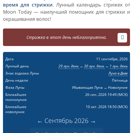
время для стрижки
. Лунный календарь стрижек от
Moon Today — наилучший помощник для стрижки и
окрашивания волос!
Стрижка в этот день неблагоприятна.
Дата
11 сентября, 2026
Лунный день
29 лун. день
→
30 лун. день
→
1 лун. день
Знак зодиака Луны
Луна в Деве
День недели
Пятница
Фаза Луны
Убывающая Луна → Новолуние
Ближайшее
26 сен. 2026 19:49
(МСК)
полнолуние
Ближайшее
10 окт. 2026 18:50
(МСК)
новолуние
←
Сентябрь
2026
→