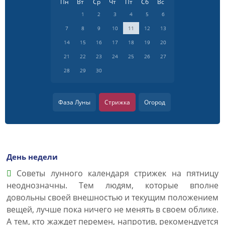
Пн
Вт
Ср
Чт
Пт
Сб
Вс
1
2
3
4
5
6
7
8
9
10
11
12
13
14
15
16
17
18
19
20
21
22
23
24
25
26
27
28
29
30
Фаза Луны
Стрижка
Огород
День недели
Советы лунного календаря стрижек на пятницу
неоднозначны. Тем людям, которые вполне
довольны своей внешностью и текущим положением
вещей, лучше пока ничего не менять в своем облике.
А тем, кто жаждет перемен, напротив, рекомендуется