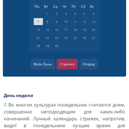
Пн
Вт
Ср
Чт
Пт
Сб
Вс
1
2
3
4
5
6
7
8
9
10
11
12
13
14
15
16
17
18
19
20
21
22
23
24
25
26
27
28
29
30
Фаза Луны
Стрижка
Огород
День недели
Во многих культурах понедельник считается днем,
совершенно неподходящим для каких-либо
начинаний. Лунный календарь стрижек, напротив,
видит в понедельнике лучшее время для