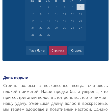
Пн
Вт
Ср
Чт
Пт
Сб
Вс
1
2
3
4
5
6
7
8
9
10
11
12
13
14
15
16
17
18
19
20
21
22
23
24
25
26
27
28
29
30
Фаза Луны
Стрижка
Огород
День недели
Стричь волосы в воскресенье всегда считалось
плохой приметой. Наши предки были уверены, что
при состригании волос в этот день мастер отнимает
нашу удачу. Уменьшая длину волос в воскресенье,
мы теряем здоровье и позитивный настрой. Однако