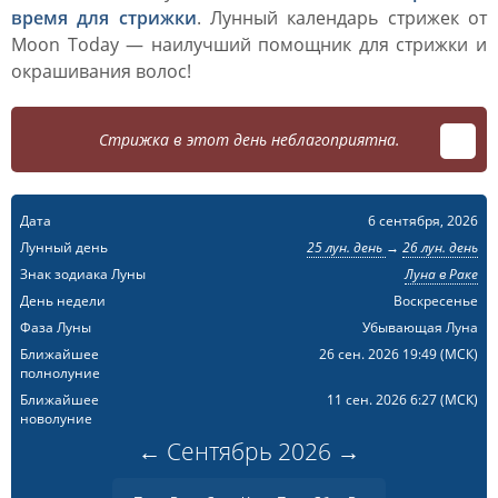
время для стрижки
. Лунный календарь стрижек от
Moon Today — наилучший помощник для стрижки и
окрашивания волос!
Стрижка в этот день неблагоприятна.
Дата
6 сентября, 2026
Лунный день
25 лун. день
→
26 лун. день
Знак зодиака Луны
Луна в Раке
День недели
Воскресенье
Фаза Луны
Убывающая Луна
Ближайшее
26 сен. 2026 19:49
(МСК)
полнолуние
Ближайшее
11 сен. 2026 6:27
(МСК)
новолуние
←
Сентябрь
2026
→