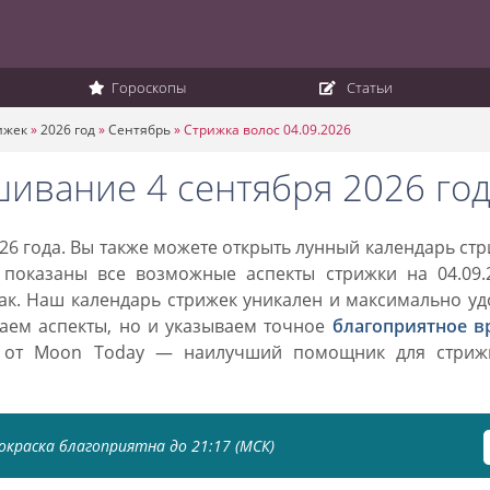
Гороскопы
Статьи
ижек
»
2026 год
»
Сентябрь
»
Стрижка волос 04.09.2026
шивание 4 сентября 2026 го
26 года. Вы также можете открыть лунный календарь ст
 показаны все возможные аспекты стрижки на 04.09.2
нак. Наш календарь стрижек уникален и максимально у
ваем аспекты, но и указываем точное
благоприятное в
к от Moon Today — наилучший помощник для стриж
окраска благоприятна до 21:17 (МСК)