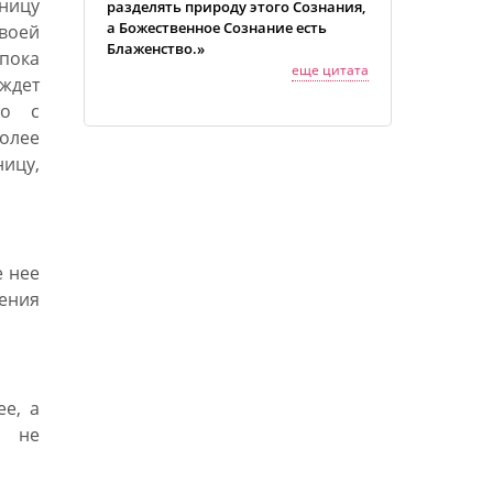
ницу
разделять природу этого Сознания,
а Божественное Сознание есть
своей
Блаженство.»
пока
еще цитата
ждет
но с
более
ицу,
 нее
ления
е, а
и не