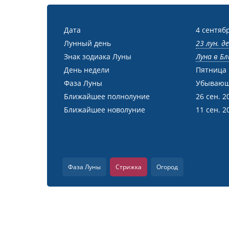
Дата
4 сентябр
Лунный день
23 лун. д
Знак зодиака Луны
Луна в Бл
День недели
Пятница
Фаза Луны
Убывающ
Ближайшее полнолуние
26 сен. 2
Ближайшее новолуние
11 сен. 2
Фаза Луны
Стрижка
Огород