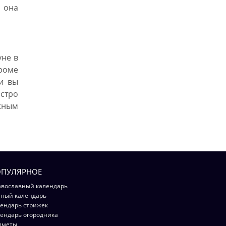
 она
уне в
Кроме
ли вы
стро
ижным
ПУЛЯРНОЕ
вославный календарь
ный календарь
ендарь стрижек
ендарь огородника
иметы