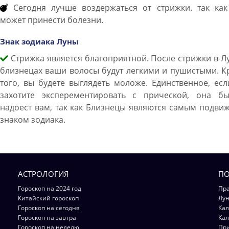
Сегодня лучше воздержаться от стрижки. так как
может принести болезни.
Знак зодиака Луны
Стрижка является благоприятной. После стрижки в Л
близнецах ваши волосы будут легкими и пушистыми. 
того, вы будете выглядеть моложе. Единственное, ес
захотите эксперементировать с прической, она бы
надоест вам, так как Близнецы являются самым подв
знаком зодиака.
АСТРОЛОГИЯ
ПО
Гороскоп на 2024 год
Пра
Китайский гороскоп
Лун
Гороскоп на сегодня
Кал
Гороскоп на завтра
Кал
Гороскоп на неделю
Пр