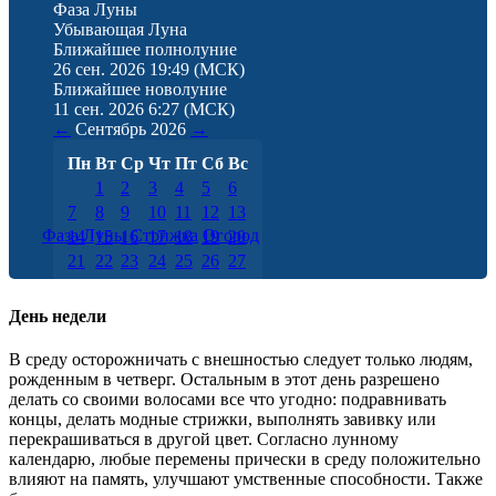
Фаза Луны
Убывающая Луна
Ближайшее полнолуние
26 сен. 2026 19:49
(МСК)
Ближайшее новолуние
11 сен. 2026 6:27
(МСК)
←
Сентябрь
2026
→
Пн
Вт
Ср
Чт
Пт
Сб
Вс
1
2
3
4
5
6
7
8
9
10
11
12
13
Фаза Луны
Стрижка
Огород
14
15
16
17
18
19
20
21
22
23
24
25
26
27
28
29
30
День недели
В среду осторожничать с внешностью следует только людям,
рожденным в четверг. Остальным в этот день разрешено
делать со своими волосами все что угодно: подравнивать
концы, делать модные стрижки, выполнять завивку или
перекрашиваться в другой цвет. Согласно лунному
календарю, любые перемены прически в среду положительно
влияют на память, улучшают умственные способности. Также