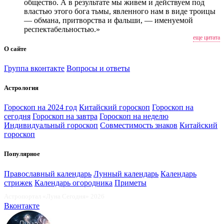
общество. А в результате мы живем и действуем под
властью этого бога тьмы, явленного нам в виде троицы
— обмана, притворства и фальши, — именуемой
респектабельностью.»
еще цитата
О сайте
Группа вконтакте
Вопросы и ответы
Астрология
Гороскоп на 2024 год
Китайский гороскоп
Гороскоп на
сегодня
Гороскоп на завтра
Гороскоп на неделю
Индивидуальный гороскоп
Совместимость знаков
Китайский
гороскоп
Популярное
Православный календарь
Лунный календарь
Календарь
стрижек
Календарь огородника
Приметы
Астропортал «Луна Сегодня» 2026
Вконтакте