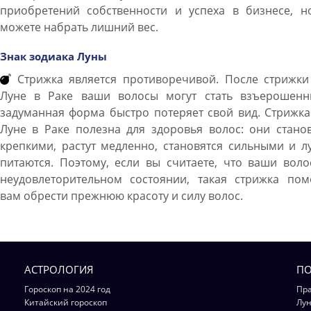
приобретений собственности и успеха в бизнесе, н
можете набрать лишний вес.
Знак зодиака Луны
Стрижка является противоречивой. После стрижки
Луне в Раке ваши волосы могут стать взъерошенн
задуманная форма быстро потеряет свой вид. Стрижк
Луне в Раке полезна для здоровья волос: они стано
крепкими, растут медленно, становятся сильными и 
питаются. Поэтому, если вы считаете, что ваши вол
неудовлеторительном состоянии, такая стрижка пом
вам обрести прежнюю красоту и силу волос.
АСТРОЛОГИЯ
ПО
Гороскоп на 2024 год
Пра
Китайский гороскоп
Лун