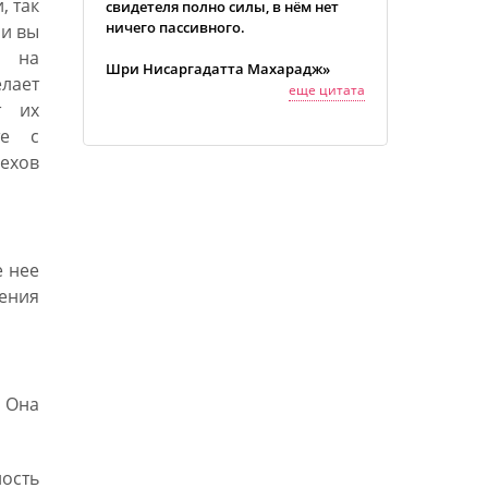
, так
свидетеля полно силы, в нём нет
ничего пассивного.
ли вы
ь на
Шри Нисаргадатта Махарадж»
лает
еще цитата
т их
те с
рехов
 нее
ления
 Она
ость