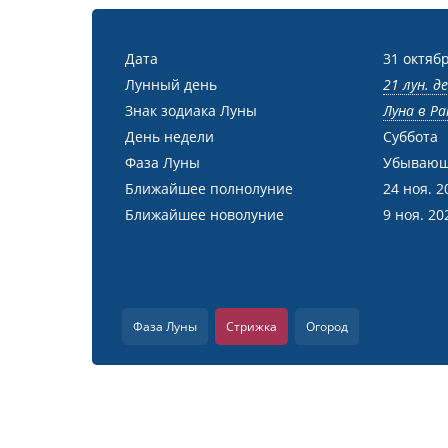
Дата
31 октябр
Лунный день
21 лун. д
Знак зодиака Луны
Луна в Ра
День недели
Суббота
Фаза Луны
Убывающ
Ближайшее полнолуние
24 ноя. 2
Ближайшее новолуние
9 ноя. 20
Фаза Луны
Стрижка
Огород