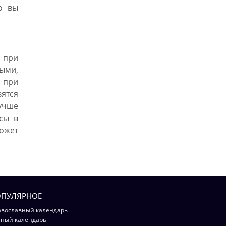
о вы
 при
ыми,
а при
вятся
лучше
осы в
ожет
ПУЛЯРНОЕ
вославный календарь
ный календарь