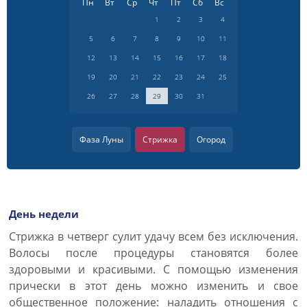
Пн
Вт
Ср
Чт
Пт
Сб
Вс
1
2
3
4
5
6
7
8
9
10
11
12
13
14
15
16
17
18
19
20
21
22
23
24
25
26
27
28
29
30
31
Фаза Луны
Стрижка
Огород
День недели
Cтрижка в четверг сулит удачу всем без исключения.
Волосы после процедуры становятся более
здоровыми и красивыми. С помощью изменения
прически в этот день можно изменить и свое
общественное положение: наладить отношения с