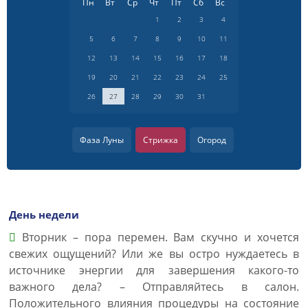
Пн
Вт
Ср
Чт
Пт
Сб
Вс
1
2
3
4
5
6
7
8
9
10
11
12
13
14
15
16
17
18
19
20
21
22
23
24
25
26
27
28
29
30
31
Фаза Луны
Стрижка
Огород
День недели
Вторник – пора перемен. Вам скучно и хочется
свежих ощущений? Или же вы остро нуждаетесь в
источнике энергии для завершения какого-то
важного дела? – Отправляйтесь в салон.
Положительного влияния процедуры на состояние