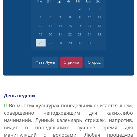
Пн
Вт
Ср
Чт
Пт
Сб
Вс
1
2
3
4
5
6
7
8
9
10
11
12
13
14
15
16
17
18
19
20
21
22
23
24
25
26
27
28
29
30
31
Фаза Луны
Стрижка
Огород
День недели
Во многих культурах понедельник считается днем,
совершенно неподходящим для каких-либо
начинаний. Лунный календарь стрижек, напротив,
видит в понедельнике лучшее время для
манипуляций с волосами. Любая процедура