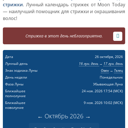
стрижки
. Лунный календарь стрижек от Moon Today
— наилучший помощник для стрижки и окрашивания
волос!
Стрижка в этот день неблагоприятна.
Дата
26 октября, 2026
Лунный день
16 лун. день
→
17 лун. день
Знак зодиака Луны
Овен
→
Телец
День недели
Понедельник
Фаза Луны
Убывающая Луна
Ближайшее
24 ноя. 2026 17:54
(МСК)
полнолуние
Ближайшее
9 ноя. 2026 10:02
(МСК)
новолуние
←
Октябрь
2026
→