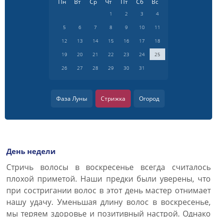
Пн
Вт
Ср
Чт
Пт
Сб
Вс
1
2
3
4
5
6
7
8
9
10
11
12
13
14
15
16
17
18
19
20
21
22
23
24
25
26
27
28
29
30
31
Фаза Луны
Стрижка
Огород
День недели
Стричь волосы в воскресенье всегда считалось
плохой приметой. Наши предки были уверены, что
при состригании волос в этот день мастер отнимает
нашу удачу. Уменьшая длину волос в воскресенье,
мы теряем здоровье и позитивный настрой. Однако