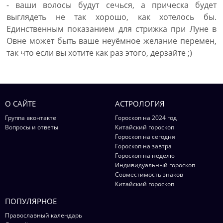
- ваши волосы будут сечься, а прическа будет
выглядеть не так хорошо, как хотелось бы.
Единственным показанием для стрижка при Луне в
Овне может быть ваше неуёмное желание перемен,
так что если вы хотите как раз этого, дерзайте ;)
О САЙТЕ
АСТРОЛОГИЯ
Группа вконтакте
Гороскоп на 2024 год
Вопросы и ответы
Китайский гороскоп
Гороскоп на сегодня
Гороскоп на завтра
Гороскоп на неделю
Индивидуальный гороскоп
Совместимость знаков
Китайский гороскоп
ПОПУЛЯРНОЕ
Православный календарь