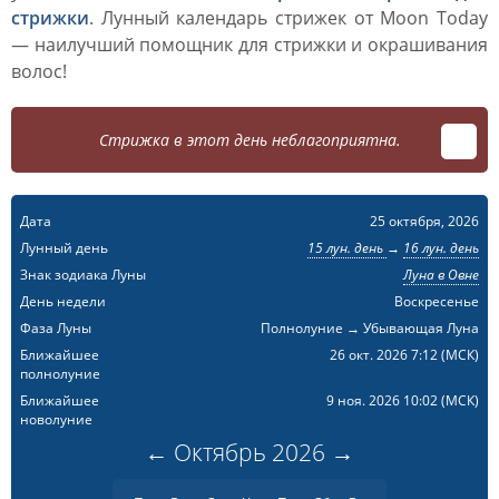
стрижки
. Лунный календарь стрижек от Moon Today
— наилучший помощник для стрижки и окрашивания
волос!
Стрижка в этот день неблагоприятна.
Дата
25 октября, 2026
Лунный день
15 лун. день
→
16 лун. день
Знак зодиака Луны
Луна в Овне
День недели
Воскресенье
Фаза Луны
Полнолуние → Убывающая Луна
Ближайшее
26 окт. 2026 7:12
(МСК)
полнолуние
Ближайшее
9 ноя. 2026 10:02
(МСК)
новолуние
←
Октябрь
2026
→