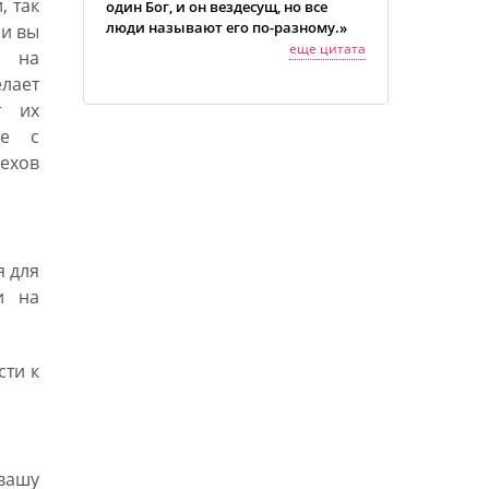
, так
один Бог, и он вездесущ, но все
люди называют его по-разному.»
ли вы
еще цитата
ь на
лает
т их
те с
рехов
я для
и на
сти к
 вашу