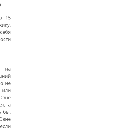
)
в 15
хику.
себя
ности
а на
ешний
го не
 или
Овне
я, а
ь бы.
Овне
 если