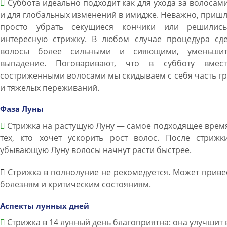
Суббота идеально подходит как для ухода за волосами
и для глобальных изменений в имидже. Неважно, приш
просто убрать секущиеся кончики или решилис
интересную стрижку. В любом случае процедура сде
волосы более сильными и сияющими, уменьши
выпадение. Поговаривают, что в субботу вмес
состриженными волосами мы скидываем с себя часть г
и тяжелых переживаний.
Фаза Луны
Стрижка на растущую Луну — самое подходящее врем
тех, кто хочет ускорить рост волос. После стрижк
убывающую Луну волосы начнут расти быстрее.
Стрижка в полнолуние не рекомедуется. Может приве
болезням и критическим состояниям.
Аспекты лунных дней
Стрижка в 14 лунный день благоприятна: она улучшит