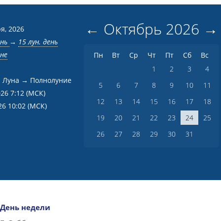
←
Октябрь
2026
→
я, 2026
ень
→
15 лун. день
вне
Пн
Вт
Ср
Чт
Пт
Сб
Вс
1
2
3
4
 Луна → Полнолуние
5
6
7
8
9
10
11
026 7:12
(МСК)
12
13
14
15
16
17
18
26 10:02
(МСК)
19
20
21
22
23
24
25
26
27
28
29
30
31
День недели