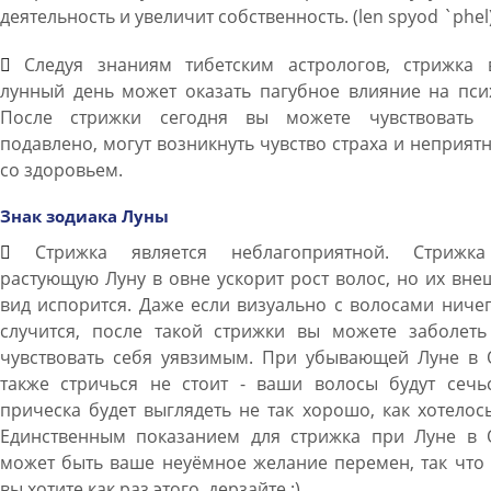
деятельность и увеличит собственность. (len spyod `phel
Следуя знаниям тибетским астрологов, стрижка 
лунный день может оказать пагубное влияние на пси
После стрижки сегодня вы можете чувствовать 
подавлено, могут возникнуть чувство страха и неприят
со здоровьем.
Знак зодиака Луны
Стрижка является неблагоприятной. Стрижк
растующую Луну в овне ускорит рост волос, но их вн
вид испорится. Даже если визуально с волосами ниче
случится, после такой стрижки вы можете заболеть
чувствовать себя уявзимым. При убывающей Луне в 
также стричься не стоит - ваши волосы будут сечьс
прическа будет выглядеть не так хорошо, как хотелос
Единственным показанием для стрижка при Луне в 
может быть ваше неуёмное желание перемен, так что
вы хотите как раз этого, дерзайте ;)