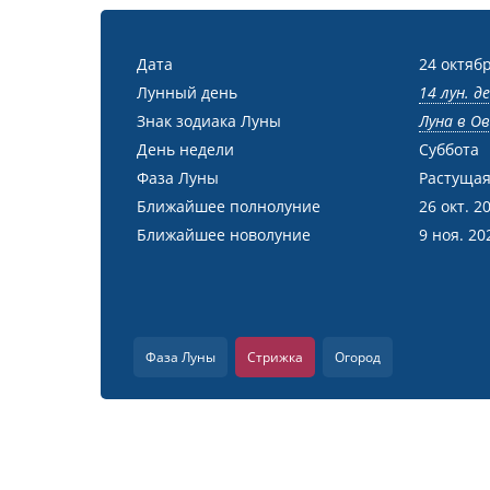
Дата
24 октябр
Лунный день
14 лун. д
Знак зодиака Луны
Луна в О
День недели
Суббота
Фаза Луны
Растущая
Ближайшее полнолуние
26 окт. 2
Ближайшее новолуние
9 ноя. 20
Фаза Луны
Стрижка
Огород