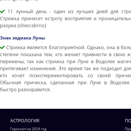
11 лунный день - один из лучших дней для стри
Стрижка принесет остроту восприятия и проницатель
разума (shesrabrno)
Знак зодиака Луны
Стрижка является благоприятной. Однако, она в бо
степени показана тем, кто желает привнести в свою 
перемены, так как стрижка при Луне в Водолее маги
притягивает изменения. Это время так же подходит для
кто хочет поэксперементировать со своей причес
Обычная прическа, сделанная при Луне в Водолее
быстро разонравится.
АСТРОЛОГИЯ
ПО
Гороскоп на 2024 год
Пра