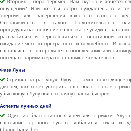
Вторник – пора перемен. Вам скучно и хочется св
ощущений? Или же вы остро нуждаетесь в источ
энергии для завершения какого-то важного дел
Отправляйтесь в салон. Положительного вли
процедуры на состояние волос вы не увидите, зато см
расслабиться и переключиться с негативной волн
ожидание чего-то прекрасного и волшебного. Исключ
составляют те, кто родился в понедельник или пятниц
посещать парикмахера во вторник нежелательно.
Фаза Луны
Стрижка на растущую Луну — самое подходящее в
для тех, кто хочет ускорить рост волос. После стриж
убывающую Луну волосы начнут расти быстрее.
Аспекты лунных дней
Один из благоприятных дней для стрижки. Улучш
состояние органов чувств, добавится силы и уд
(dbangthangche)