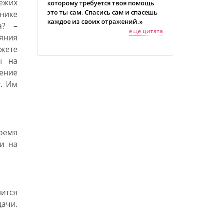
ежих
которому требуется твоя помощь
это ты сам. Спасись сам и спасешь
нике
каждое из своих отражений.»
а? –
еще цитата
яния
ожете
ы на
ение
у. Им
ремя
ки на
ится
ачи.