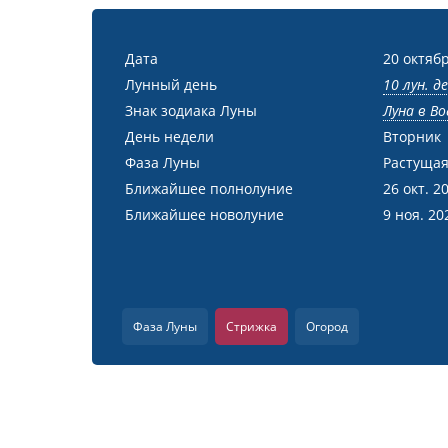
Дата
20 октябр
Лунный день
10 лун. д
Знак зодиака Луны
Луна в Во
День недели
Вторник
Фаза Луны
Растущая
Ближайшее полнолуние
26 окт. 2
Ближайшее новолуние
9 ноя. 20
Фаза Луны
Стрижка
Огород