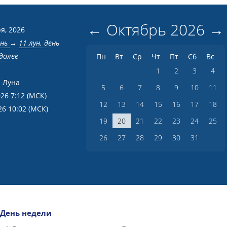
←
Октябрь
2026
→
я, 2026
ень
→
11 лун. день
долее
Пн
Вт
Ср
Чт
Пт
Сб
Вс
1
2
3
4
 Луна
5
6
7
8
9
10
11
026 7:12
(МСК)
12
13
14
15
16
17
18
26 10:02
(МСК)
19
20
21
22
23
24
25
26
27
28
29
30
31
День недели