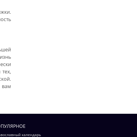
жки.
ность
льшей
жизнь
чески
 тех,
кой.
 вам
ПУЛЯРНОЕ
вославный календарь