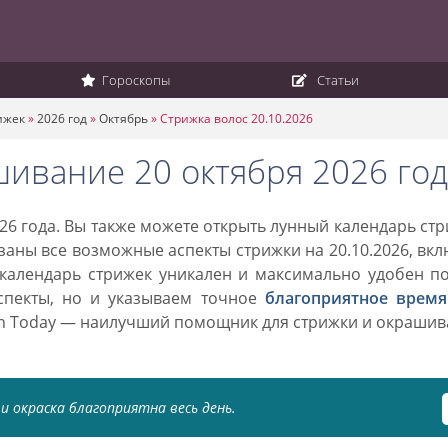
Гороскопы
Статьи
ижек
»
2026 год
»
Октябрь
»
Стрижка волос 20.10.2026
шивание 20 октября 2026 год
26 года. Вы также можете открыть лунный календарь ст
азаны все возможные аспекты стрижки на 20.10.2026, вк
 календарь стрижек уникален и максимально удобен п
спекты, но и указываем точное
благоприятное время
on Today — наилучший помощник для стрижки и окраши
и окраска благоприятна весь день.