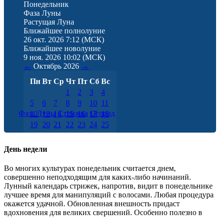
Понедельник
Фаза Луны
Растущая Луна
Ближайшее полнолуние
26 окт. 2026 7:12
(МСК)
Ближайшее новолуние
9 ноя. 2026 10:02
(МСК)
←
Октябрь
2026
→
Пн
Вт
Ср
Чт
Пт
Сб
Вс
1
2
3
4
5
6
7
8
9
10
11
Фаза Луны
Стрижка
Огород
12
13
14
15
16
17
18
19
20
21
22
23
24
25
26
27
28
29
30
31
День недели
Во многих культурах понедельник считается днем,
совершенно неподходящим для каких-либо начинаний.
Лунный календарь стрижек, напротив, видит в понедельнике
лучшее время для манипуляций с волосами. Любая процедура
окажется удачной. Обновленная внешность придаст
вдохновения для великих свершений. Особенно полезно в