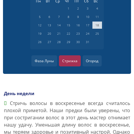
Пн
Вт
Ср
Чт
Пт
Сб
Вс
1
2
3
4
5
6
7
8
9
10
11
12
13
14
15
16
17
18
19
20
21
22
23
24
25
26
27
28
29
30
31
Фаза Луны
Стрижка
Огород
День недели
Стричь волосы в воскресенье всегда считалось
плохой приметой. Наши предки были уверены, что
при состригании волос в этот день мастер отнимает
нашу удачу. Уменьшая длину волос в воскресенье,
мы теряем здоровье и позитивный настрой. Однако