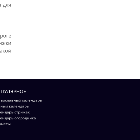
й для
роге
ижки
такой
ПУЛЯРНОЕ
вославный календарь
ный календарь
ендарь стрижек
ендарь огородника
иметы