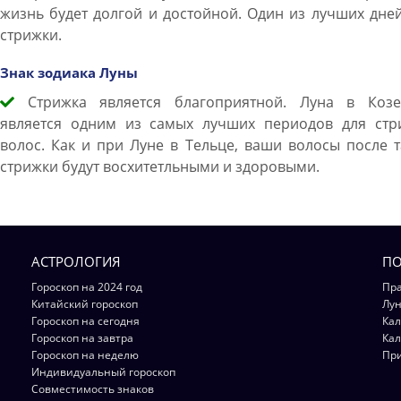
жизнь будет долгой и достойной. Один из лучших дне
стрижки.
Знак зодиака Луны
Стрижка является благоприятной. Луна в Козе
является одним из самых лучших периодов для стр
волос. Как и при Луне в Тельце, ваши волосы после 
стрижки будут восхитетльными и здоровыми.
АСТРОЛОГИЯ
ПО
Гороскоп на 2024 год
Пра
Китайский гороскоп
Лун
Гороскоп на сегодня
Кал
Гороскоп на завтра
Кал
Гороскоп на неделю
Пр
Индивидуальный гороскоп
Совместимость знаков