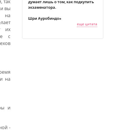
, так
думает лишь о том, как подкупить
экзаменатора.
ли вы
ь на
Шри Ауробиндо»
лает
еще цитата
т их
те с
рехов
ремя
ки на
ры и
ной -