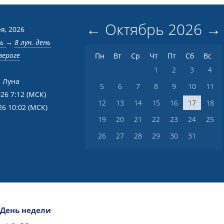
←
Октябрь
2026
→
я, 2026
нь
→
8 лун. день
зероге
Пн
Вт
Ср
Чт
Пт
Сб
Вс
1
2
3
4
 Луна
5
6
7
8
9
10
11
026 7:12
(МСК)
12
13
14
15
16
17
18
26 10:02
(МСК)
19
20
21
22
23
24
25
26
27
28
29
30
31
День недели