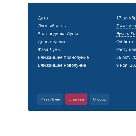
Дата
17 октябр
Лунный день
7 лун. де
Знак зодиака Луны
Луна в Ко
День недели
Суббота
Фаза Луны
Растущая
Ближайшее полнолуние
26 окт. 2
Ближайшее новолуние
9 ноя. 20
Фаза Луны
Стрижка
Огород