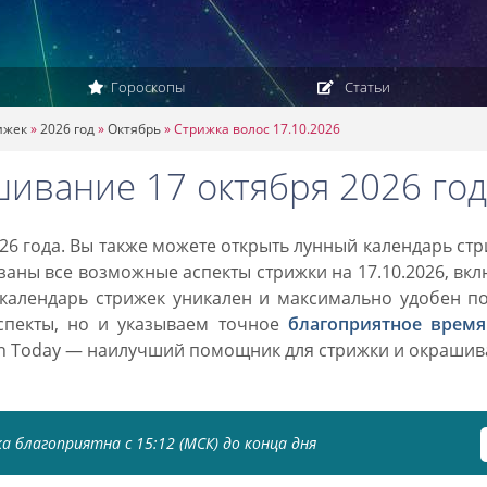
Гороскопы
Статьи
ижек
»
2026 год
»
Октябрь
»
Стрижка волос 17.10.2026
шивание 17 октября 2026 год
26 года. Вы также можете открыть лунный календарь ст
азаны все возможные аспекты стрижки на 17.10.2026, вк
 календарь стрижек уникален и максимально удобен п
спекты, но и указываем точное
благоприятное время
on Today — наилучший помощник для стрижки и окраши
а благоприятна с 15:12 (МСК) до конца дня