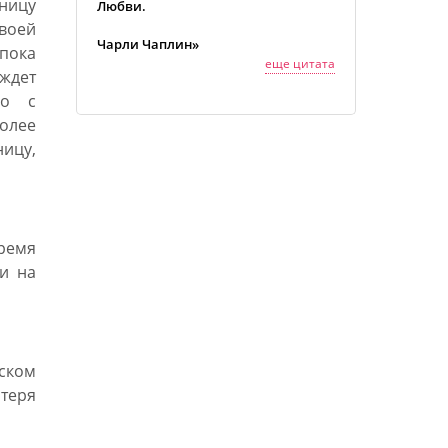
ницу
Любви.
своей
Чарли Чаплин»
пока
еще цитата
ждет
но с
более
ицу,
ремя
ки на
тском
теря