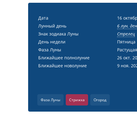
Дата
16 октябр
Лунный день
6 лун. де
Знак зодиака Луны
Стрелец
День недели
Пятница
Фаза Луны
Растущая
Ближайшее полнолуние
26 окт. 2
Ближайшее новолуние
9 ноя. 20
Фаза Луны
Стрижка
Огород