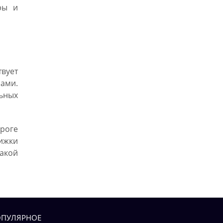
ры и
вует
рами.
ьных
роге
ижки
такой
ПУЛЯРНОЕ