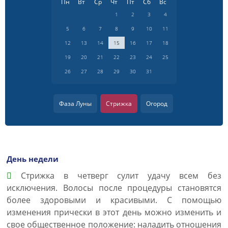
Пн
Вт
Ср
Чт
Пт
Сб
Вс
1
2
3
4
5
6
7
8
9
10
11
12
13
14
15
16
17
18
19
20
21
22
23
24
25
26
27
28
29
30
31
Фаза Луны
Стрижка
Огород
День недели
Cтрижка в четверг сулит удачу всем без
исключения. Волосы после процедуры становятся
более здоровыми и красивыми. С помощью
изменения прически в этот день можно изменить и
свое общественное положение: наладить отношения