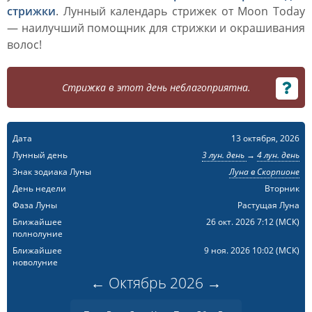
стрижки
. Лунный календарь стрижек от Moon Today
— наилучший помощник для стрижки и окрашивания
волос!
Стрижка в этот день неблагоприятна.
Дата
13 октября, 2026
Лунный день
3 лун. день
→
4 лун. день
Знак зодиака Луны
Луна в Скорпионе
День недели
Вторник
Фаза Луны
Растущая Луна
Ближайшее
26 окт. 2026 7:12
(МСК)
полнолуние
Ближайшее
9 ноя. 2026 10:02
(МСК)
новолуние
←
Октябрь
2026
→