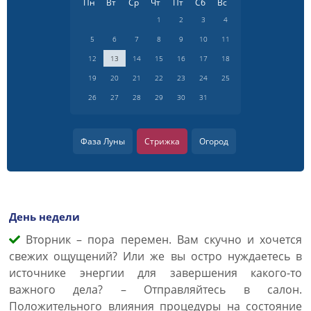
Пн
Вт
Ср
Чт
Пт
Сб
Вс
1
2
3
4
5
6
7
8
9
10
11
12
13
14
15
16
17
18
19
20
21
22
23
24
25
26
27
28
29
30
31
Фаза Луны
Стрижка
Огород
День недели
Вторник – пора перемен. Вам скучно и хочется
свежих ощущений? Или же вы остро нуждаетесь в
источнике энергии для завершения какого-то
важного дела? – Отправляйтесь в салон.
Положительного влияния процедуры на состояние