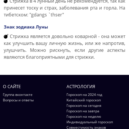
Стрижка в 4 лунный день не рекомендуется, так как
принесет тоску и страх, заболевания рта и горла. На
тибетском: "gdangs `thser"
Знак зодиака Луны
Стрижка является довольно коварной - она может
как улучшить вашу личную жизнь, или же напротив,
улушчить. Можно рискнуть, если другие аспекты
являются благоприятными для стрижки.
О САЙТЕ
АСТРОЛОГИЯ
Группа вконтакте
Гороскоп на 2024 год
Вопросы и ответы
Китайский гороскоп
Гороскоп на сегодня
Гороскоп на завтра
Гороскоп на неделю
Индивидуальный гороскоп
Совместимость знаков