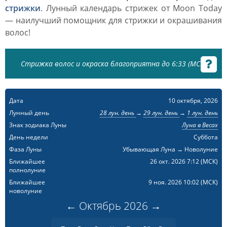
стрижки
. Лунный календарь стрижек от Moon Today
— наилучший помощник для стрижки и окрашивания
волос!
Стрижка волос и окраска благоприятна до 6:33 (МСК)
Дата
10 октября, 2026
Лунный день
28 лун. день
→
29 лун. день
→
1 лун. день
Знак зодиака Луны
Луна в Весах
День недели
Суббота
Фаза Луны
Убывающая Луна → Новолуние
Ближайшее
26 окт. 2026 7:12
(МСК)
полнолуние
Ближайшее
9 ноя. 2026 10:02
(МСК)
новолуние
←
Октябрь
2026
→