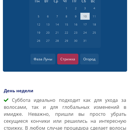
Пн
Вт
Ср
Чт
Пт
Сб
Вс
1
2
3
4
5
6
7
8
9
10
11
12
13
14
15
16
17
18
19
20
21
22
23
24
25
26
27
28
29
30
31
Фаза Луны
Стрижка
Огород
День недели
Суббота идеально подходит как для ухода за
волосами, так и для глобальных изменений в
имидже. Неважно, пришли вы просто убрать
секущиеся кончики или решились на интересную
стрижку. В любом случае процедура сделает волосы