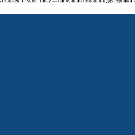
ь стрижек от Moon Today — наилучший помощник для стрижки 