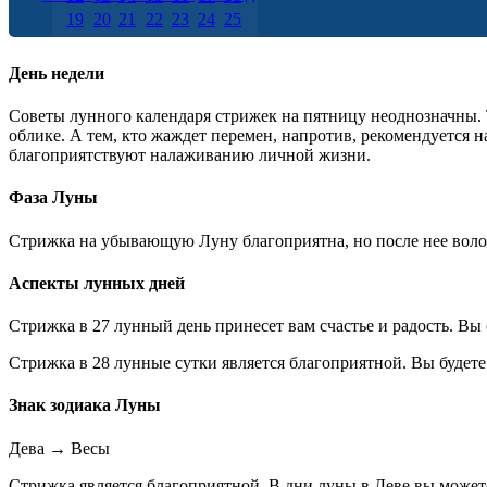
19
20
21
22
23
24
25
26
27
28
29
30
31
День недели
Советы лунного календаря стрижек на пятницу неоднозначны.
облике. А тем, кто жаждет перемен, напротив, рекомендуется 
благоприятствуют налаживанию личной жизни.
Фаза Луны
Стрижка на убывающую Луну благоприятна, но после нее волос
Аспекты лунных дней
Стрижка в 27 лунный день принесет вам счастье и радость. Вы
Стрижка в 28 лунные сутки является благоприятной. Вы будет
Знак зодиака Луны
Дева
→
Весы
Стрижка является благоприятной. В дни луны в Деве вы может