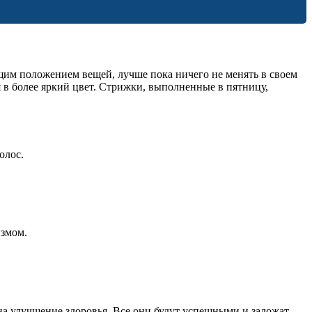
щим положением вещей, лучше пока ничего не менять в своем
я в более яркий цвет. Стрижки, выполненные в пятницу,
олос.
измом.
а улучшение здоровья. Все они будут успешными и заложат