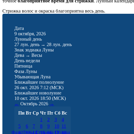
точное
благоприятное время для стрижки
. Лунный календар
Стрижка волос и окраска благоприятна весь день.
Дата
9 октября, 2026
Лунный день
27 лун. день
→
28 лун. день
Знак зодиака Луны
Дева
→
Весы
День недели
Пятница
Фаза Луны
Убывающая Луна
Ближайшее полнолуние
26 окт. 2026 7:12
(МСК)
Ближайшее новолуние
10 окт. 2026 18:50
(МСК)
←
Октябрь
2026
→
Пн
Вт
Ср
Чт
Пт
Сб
Вс
1
2
3
4
5
6
7
8
9
10
11
Фаза Луны
Стрижка
Огород
12
13
14
15
16
17
18