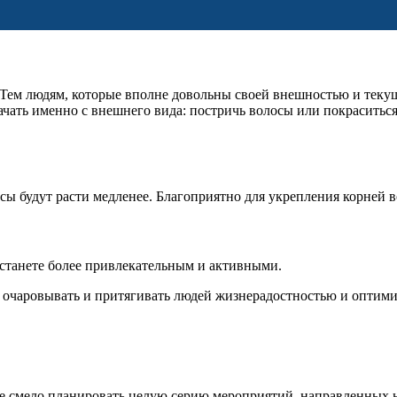
 Тем людям, которые вполне довольны своей внешностью и теку
начать именно с внешнего вида: постричь волосы или покраситьс
ы будут расти медленее. Благоприятно для укрепления корней в
 станете более привлекательным и активными.
е очаровывать и притягивать людей жизнерадостностью и оптим
е смело планировать целую серию мероприятий, направленных н