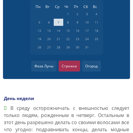
Пн
Вт
Ср
Чт
Пт
Сб
Вс
1
2
3
4
5
6
7
8
9
10
11
12
13
14
15
16
17
18
19
20
21
22
23
24
25
26
27
28
29
30
31
Фаза Луны
Стрижка
Огород
День недели
В среду осторожничать с внешностью следует
только людям, рожденным в четверг. Остальным в
этот день разрешено делать со своими волосами все
что угодно: подравнивать концы, делать модные