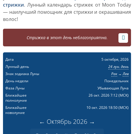
стрижки
. Лунный календарь стрижек от Moon Today
— наилучший помощник для стрижки и окрашивания
волос!
Стрижка в этот день неблагоприятна.
Дата
5 октября, 2026
Лунный день
24 лун. день
Знак зодиака Луны
Рак
→
Лев
День недели
Понедельник
Фаза Луны
Убывающая Луна
Ближайшее
26 окт. 2026 7:12
(МСК)
полнолуние
Ближайшее
10 окт. 2026 18:50
(МСК)
новолуние
←
Октябрь
2026
→