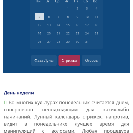
Пн
Вт
Ср
Чт
Пт
Сб
Вс
1
2
3
4
5
6
7
8
9
10
11
12
13
14
15
16
17
18
19
20
21
22
23
24
25
26
27
28
29
30
31
Фаза Луны
Стрижка
Огород
День недели
Во многих культурах понедельник считается днем,
совершенно неподходящим для каких-либо
начинаний. Лунный календарь стрижек, напротив,
видит в понедельнике лучшее время для
манипуляций с волосами. Любая процедура