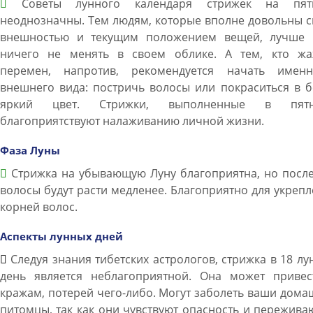
Советы лунного календаря стрижек на пят
неоднозначны. Тем людям, которые вполне довольны 
внешностью и текущим положением вещей, лучше 
ничего не менять в своем облике. А тем, кто жа
перемен, напротив, рекомендуется начать имен
внешнего вида: постричь волосы или покраситься в 
яркий цвет. Стрижки, выполненные в пятн
благоприятствуют налаживанию личной жизни.
Фаза Луны
Стрижка на убывающую Луну благоприятна, но после
волосы будут расти медленее. Благоприятно для укреп
корней волос.
Аспекты лунных дней
Следуя знания тибетских астрологов, стрижка в 18 л
день является неблагоприятной. Она может привес
кражам, потерей чего-либо. Могут заболеть ваши дом
питомцы, так как они чувствуют опасность и пережива