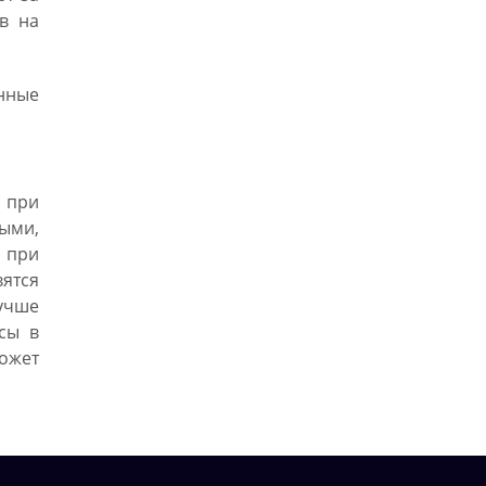
в на
нные
 при
ыми,
а при
вятся
лучше
осы в
ожет