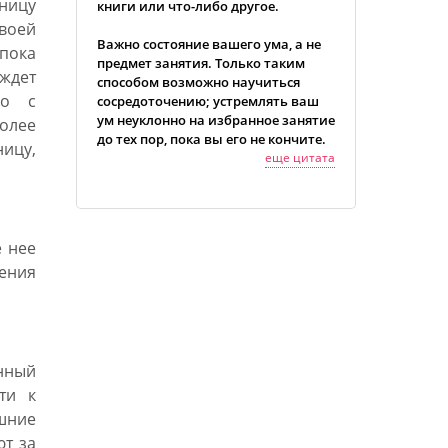
ницу
книги или что-либо другое.
своей
Важно состояние вашего ума, а не
пока
предмет занятия. Только таким
ждет
способом возможно научиться
но с
сосредоточению; устремлять ваш
ум неуклонно на избранное занятие
более
до тех пор, пока вы его не кончите.
ицу,
Упражняйтесь таким образом в
еще цитата
течение нескольких месяцев, и вы
удивитесь, до какой степени вам
станет легко сосредоточивать вашу
мысль.»
 нее
ления
унный
ти к
ашние
ют за