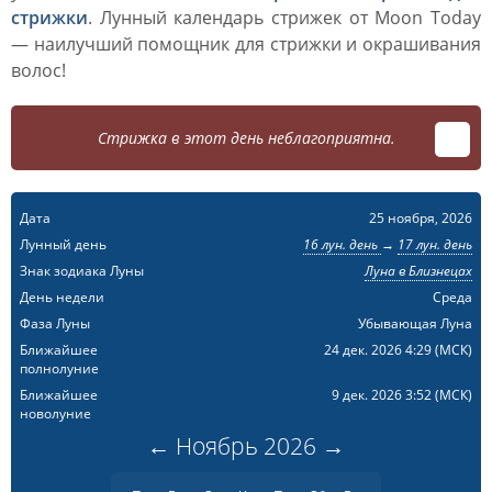
стрижки
. Лунный календарь стрижек от Moon Today
— наилучший помощник для стрижки и окрашивания
волос!
Стрижка в этот день неблагоприятна.
Дата
25 ноября, 2026
Лунный день
16 лун. день
→
17 лун. день
Знак зодиака Луны
Луна в Близнецах
День недели
Среда
Фаза Луны
Убывающая Луна
Ближайшее
24 дек. 2026 4:29
(МСК)
полнолуние
Ближайшее
9 дек. 2026 3:52
(МСК)
новолуние
←
Ноябрь
2026
→