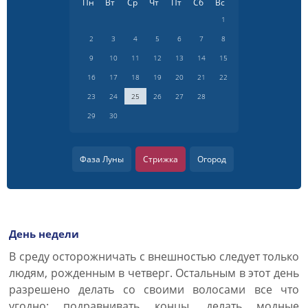
Пн
Вт
Ср
Чт
Пт
Сб
Вс
1
2
3
4
5
6
7
8
9
10
11
12
13
14
15
16
17
18
19
20
21
22
23
24
25
26
27
28
29
30
Фаза Луны
Стрижка
Огород
День недели
В среду осторожничать с внешностью следует только
людям, рожденным в четверг. Остальным в этот день
разрешено делать со своими волосами все что
угодно: подравнивать концы, делать модные